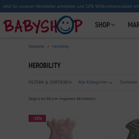
Jetzt für unseren Newsletter anmelden und 10% Willkommensrabatt erha
SHOP
MA
Startseite
/
Herobility
HEROBILITY
Alle Kategorien
Sortieren 
FILTERN & SORTIEREN:
Zeige
1
bis
10
(von insgesamt
10
Artikeln)
- 50%