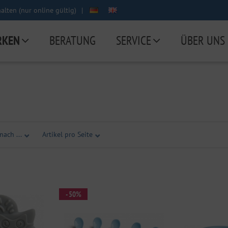
lten (nur online gültig)
|
RKEN
BERATUNG
SERVICE
ÜBER UNS
nach ...
Artikel pro Seite
- 50%