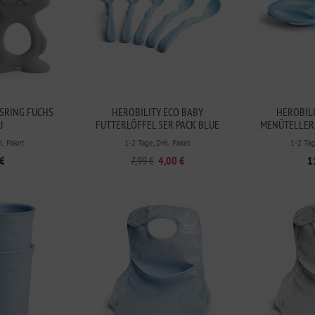
SRING FUCHS G
HEROBILITY ECO BABY
HEROBILI
FUTTERLÖFFEL 5ER PACK BLUE
MENÜTELLER 
HL Paket
1-2 Tage, DHL Paket
1-2 Tag
 €
7,99 €
4,00 €
1