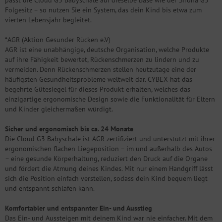
passt die Cloud G3 Babyschale auf dieselbe Base wie der Sirona G3
Folgesitz – so nutzen Sie ein System, das dein Kind bis etwa zum
vierten Lebensjahr begleitet.
*AGR (Aktion Gesunder Rücken e.V)
AGR ist eine unabhängige, deutsche Organisation, welche Produkte
auf ihre Fähigkeit bewertet, Rückenschmerzen zu lindern und zu
vermeiden. Denn Rückenschmerzen stellen heutzutage eine der
häufigsten Gesundheitsprobleme weltweit dar. CYBEX hat das
begehrte Gütesiegel für dieses Produkt erhalten, welches das
einzigartige ergonomische Design sowie die Funktionalität für Eltern
und Kinder gleichermaßen würdigt.
Sicher und ergonomisch bis ca. 24 Monate
Die Cloud G3 Babyschale ist AGR-zertifiziert und unterstützt mit ihrer
ergonomischen flachen Liegeposition – im und außerhalb des Autos
– eine gesunde Körperhaltung, reduziert den Druck auf die Organe
und fördert die Atmung deines Kindes. Mit nur einem Handgriff lässt
sich die Position einfach verstellen, sodass dein Kind bequem liegt
und entspannt schlafen kann.
Komfortabler und entspannter Ein- und Ausstieg
Das Ein- und Aussteigen mit deinem Kind war nie einfacher. Mit dem