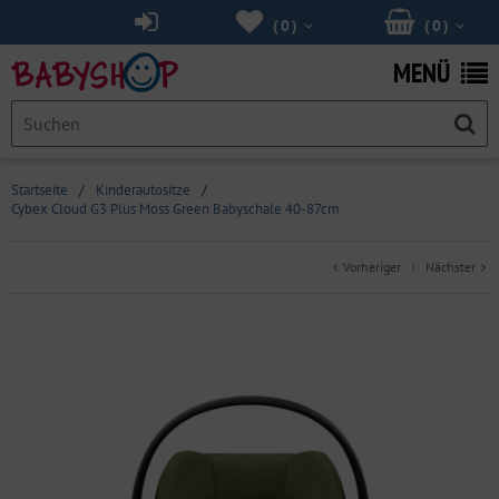
(
0
)
(
0
)
MENÜ
Startseite
/
Kinderautositze
/
Cybex Cloud G3 Plus Moss Green Babyschale 40-87cm
Vorheriger
Nächster
|