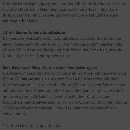
One-Click-Entriegelungssystem und der 180 Grad-Drehfunktion lässt
sich die Cloud G3 in Sekunden installieren oder lösen. Und dank
ihres rückenfreundlichen Designs kannst du die Babyschale auch
einhändig bedienen.
15 % höherer Seitenaufprallschutz
Der weiterentwickelte Seitenaufprallschutz reduziert die Kräfte bei
einem Seitenaufprall um etwa 15 % (im Vergleich zum gleichen Sitz
ohne L.S.P. in internen Tests) und gibt Eltern die Sicherheit, dass ihr
Kind auf jeder Fahrt gut geschützt ist.
Eine Base - zwei Sitze: für die ersten vier Lebensjahre
Die Base G3* passt als Teil der modularen G3-Produktlinie sowohl zur
Cloud G3 Babyschale als auch zum Sirona G3 Kindersitz. Mit dem
Klickmechanismus lässt sich die Cloud G3 in nur einem Schritt sicher
auf der Base befestigen und bietet zuverlässigen Schutz von Geburt
an bis etwa zum 24. Lebensmonat. Sobald dein Kind aus der
Babyschale herausgewachsen ist, kann die Cloud G3 durch den Sirona
G3 Folgesitz ersetzt werden – die Base bleibt dabei weiterhin in
Verwendung.
*nicht im Lieferumfang enthalten