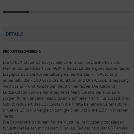
DETAILS
PRODUKTBESCHREIBUNG
Die CYBEX Cloud G3 Babyschale vereint Komfort, Sicherheit und
Flexibilität. Zertifiziert von AGR*, unterstützt die ergonomische flache
Liegeposition die Körperhaltung deines Kindes – im Auto und
außerhalb. Dank 180 Grad-Drehfunktion und One-Click-Entriegelung
wird das Ein- und Aussteigen deutlich einfacher. Die Allround-
Luftzirkulation sowie der integrierte Mesh Einsatz der Plus Line
sorgen für ein angenehmes Sitzklima auf jeder Fahrt. Für zusätzlichen
Schutz reduziert das L.S.P. System die Kräfte bei einem Seitenaufprall
um etwa 15 % (im Vergleich zum gleichen Sitz ohne L.S.P. in internen
Tests).
Die Babyschale ist zudem für die Nutzung im Flugzeug zugelassen –
für sicheres Reisen mit deinem Kind. Als Teil der Modular G3 Familie