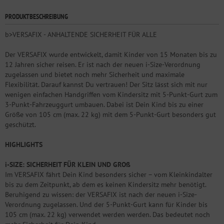
PRODUKTBESCHREIBUNG
b>VERSAFIX - ANHALTENDE SICHERHEIT FÜR ALLE
Der VERSAFIX wurde entwickelt, damit Kinder von 15 Monaten bis zu
12 Jahren sicher reisen. Er ist nach der neuen i-Size-Verordnung
zugelassen und bietet noch mehr Sicherheit und maximale
Flexibilität. Darauf kannst Du vertrauen! Der Sitz lässt sich mit nur
wenigen einfachen Handgriffen vom Kindersitz mit 5-Punkt-Gurt zum
3-Punkt-Fahrzeuggurt umbauen. Dabei ist Dein Kind bis zu einer
Größe von 105 cm (max. 22 kg) mit dem 5-Punkt-Gurt besonders gut
geschützt.
HIGHLIGHTS
i-SIZE: SICHERHEIT FÜR KLEIN UND GROß
Im VERSAFIX fährt Dein Kind besonders sicher – vom Kleinkindalter
bis zu dem Zeitpunkt, ab dem es keinen Kindersitz mehr benötigt.
Beruhigend zu wissen: der VERSAFIX ist nach der neuen i-Size-
Verordnung zugelassen. Und der 5-Punkt-Gurt kann für Kinder bis
105 cm (max. 22 kg) verwendet werden werden. Das bedeutet noch