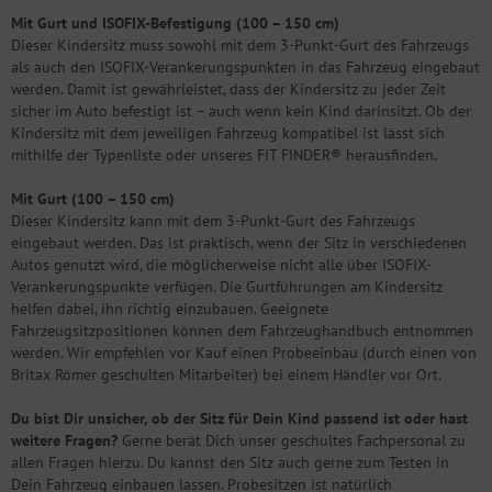
Mit Gurt und ISOFIX-Befestigung (100 – 150 cm)
Dieser Kindersitz muss sowohl mit dem 3-Punkt-Gurt des Fahrzeugs
als auch den ISOFIX-Verankerungspunkten in das Fahrzeug eingebaut
werden. Damit ist gewährleistet, dass der Kindersitz zu jeder Zeit
sicher im Auto befestigt ist – auch wenn kein Kind darinsitzt. Ob der
Kindersitz mit dem jeweiligen Fahrzeug kompatibel ist lässt sich
mithilfe der Typenliste oder unseres FIT FINDER® herausfinden.
Mit Gurt (100 – 150 cm)
Dieser Kindersitz kann mit dem 3-Punkt-Gurt des Fahrzeugs
eingebaut werden. Das ist praktisch, wenn der Sitz in verschiedenen
Autos genutzt wird, die möglicherweise nicht alle über ISOFIX-
Verankerungspunkte verfügen. Die Gurtführungen am Kindersitz
helfen dabei, ihn richtig einzubauen. Geeignete
Fahrzeugsitzpositionen können dem Fahrzeughandbuch entnommen
werden. Wir empfehlen vor Kauf einen Probeeinbau (durch einen von
Britax Römer geschulten Mitarbeiter) bei einem Händler vor Ort.
Du bist Dir unsicher, ob der Sitz für Dein Kind passend ist oder hast
weitere Fragen?
Gerne berät Dich unser geschultes Fachpersonal zu
allen Fragen hierzu. Du kannst den Sitz auch gerne zum Testen in
Dein Fahrzeug einbauen lassen. Probesitzen ist natürlich