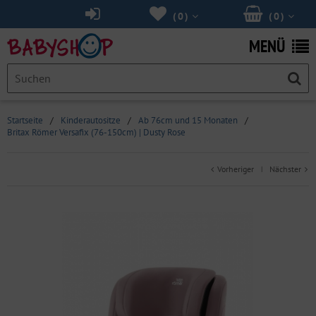
(
0
)
(
0
)
MENÜ
Startseite
/
Kinderautositze
/
Ab 76cm und 15 Monaten
/
Britax Römer Versafix (76-150cm) | Dusty Rose
Vorheriger
Nächster
|