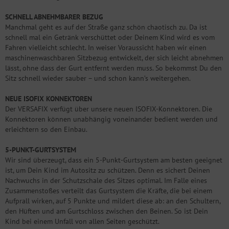
SCHNELL ABNEHMBARER BEZUG
Manchmal geht es auf der Straße ganz schön chaotisch zu. Da ist
schnell mal ein Getränk verschüttet oder Deinem Kind wird es vom
Fahren vielleicht schlecht. In weiser Voraussicht haben wir einen
maschinenwaschbaren Sitzbezug entwickelt, der sich leicht abnehmen
lässt, ohne dass der Gurt entfernt werden muss. So bekommst Du den
Sitz schnell wieder sauber – und schon kann’s weitergehen.
NEUE ISOFIX KONNEKTOREN
Der VERSAFIX verfügt über unsere neuen ISOFIX-Konnektoren. Die
Konnektoren können unabhängig voneinander bedient werden und
erleichtern so den Einbau.
5-PUNKT-GURTSYSTEM
Wir sind überzeugt, dass ein 5-Punkt-Gurtsystem am besten geeignet
ist, um Dein Kind im Autositz zu schützen. Denn es sichert Deinen
Nachwuchs in der Schutzschale des Sitzes optimal. Im Falle eines
Zusammenstoßes verteilt das Gurtsystem die Kräfte, die bei einem
Aufprall wirken, auf 5 Punkte und mildert diese ab: an den Schultern,
den Hüften und am Gurtschloss zwischen den Beinen. So ist Dein
Kind bei einem Unfall von allen Seiten geschützt.