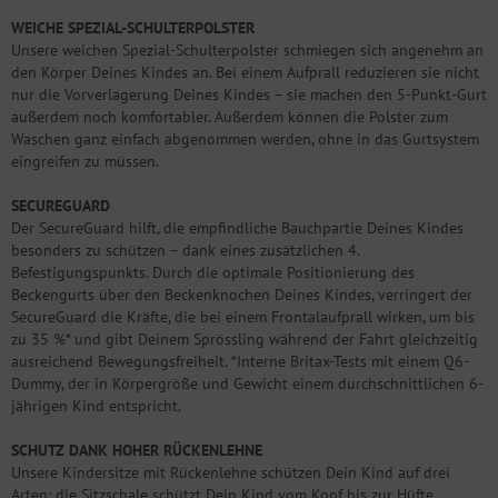
WEICHE SPEZIAL-SCHULTERPOLSTER
Unsere weichen Spezial-Schulterpolster schmiegen sich angenehm an
den Körper Deines Kindes an. Bei einem Aufprall reduzieren sie nicht
nur die Vorverlagerung Deines Kindes – sie machen den 5-Punkt-Gurt
außerdem noch komfortabler. Außerdem können die Polster zum
Waschen ganz einfach abgenommen werden, ohne in das Gurtsystem
eingreifen zu müssen.
SECUREGUARD
Der SecureGuard hilft, die empfindliche Bauchpartie Deines Kindes
besonders zu schützen – dank eines zusätzlichen 4.
Befestigungspunkts. Durch die optimale Positionierung des
Beckengurts über den Beckenknochen Deines Kindes, verringert der
SecureGuard die Kräfte, die bei einem Frontalaufprall wirken, um bis
zu 35 %* und gibt Deinem Sprössling während der Fahrt gleichzeitig
ausreichend Bewegungsfreiheit. *Interne Britax-Tests mit einem Q6-
Dummy, der in Körpergröße und Gewicht einem durchschnittlichen 6-
jährigen Kind entspricht.
SCHUTZ DANK HOHER RÜCKENLEHNE
Unsere Kindersitze mit Rückenlehne schützen Dein Kind auf drei
Arten: die Sitzschale schützt Dein Kind vom Kopf bis zur Hüfte,