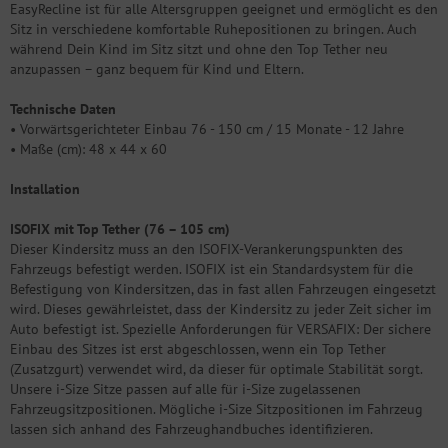
EasyRecline ist für alle Altersgruppen geeignet und ermöglicht es den
Sitz in verschiedene komfortable Ruhepositionen zu bringen. Auch
während Dein Kind im Sitz sitzt und ohne den Top Tether neu
anzupassen – ganz bequem für Kind und Eltern.
Technische Daten
• Vorwärtsgerichteter Einbau 76 - 150 cm / 15 Monate - 12 Jahre
• Maße (cm): 48 x 44 x 60
Installation
ISOFIX mit Top Tether (76 – 105 cm)
Dieser Kindersitz muss an den ISOFIX-Verankerungspunkten des
Fahrzeugs befestigt werden. ISOFIX ist ein Standardsystem für die
Befestigung von Kindersitzen, das in fast allen Fahrzeugen eingesetzt
wird. Dieses gewährleistet, dass der Kindersitz zu jeder Zeit sicher im
Auto befestigt ist. Spezielle Anforderungen für VERSAFIX: Der sichere
Einbau des Sitzes ist erst abgeschlossen, wenn ein Top Tether
(Zusatzgurt) verwendet wird, da dieser für optimale Stabilität sorgt.
Unsere i-Size Sitze passen auf alle für i-Size zugelassenen
Fahrzeugsitzpositionen. Mögliche i-Size Sitzpositionen im Fahrzeug
lassen sich anhand des Fahrzeughandbuches identifizieren.