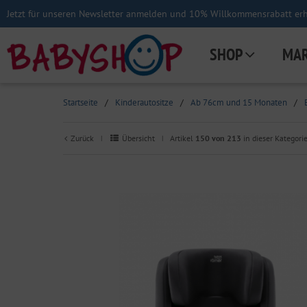
Jetzt für unseren Newsletter anmelden und 10% Willkommensrabatt erha
SHOP
MA
Startseite
/
Kinderautositze
/
Ab 76cm und 15 Monaten
/
Zurück
Übersicht
Artikel
150 von 213
in dieser Kategori
|
|