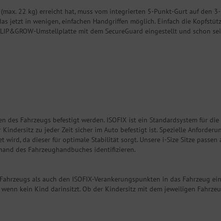
ax. 22 kg) erreicht hat, muss vom integrierten 5-Punkt-Gurt auf den 3
as jetzt in wenigen, einfachen Handgriffen möglich. Einfach die Kopfstüt
 FLIP&GROW-Umstellplatte mit dem SecureGuard eingestellt und schon seid 
 des Fahrzeugs befestigt werden. ISOFIX ist ein Standardsystem für die B
Kindersitz zu jeder Zeit sicher im Auto befestigt ist. Spezielle Anforderu
wird, da dieser für optimale Stabilität sorgt. Unsere i-Size Sitze passen 
nhand des Fahrzeughandbuches identifizieren.
Fahrzeugs als auch den ISOFIX-Verankerungspunkten in das Fahrzeug eing
ch wenn kein Kind darinsitzt. Ob der Kindersitz mit dem jeweiligen Fahrzeu