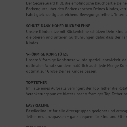
Der SecureGuard hilft, die empfindliche Bauchpartie Dein
Beckengurts über den Beckenknochen Deines Kindes, verrin
Fahrt gleichzeitig ausreichend Bewegungsfreiheit. *Inter
SCHUTZ DANK HOHER RÜCKENLEHNE
Unsere Kindersitze mit Rückenlehne schützen Dein Kind auf
die oberen und unteren Gurtführungen dafür, dass der Fahr
Kindes.
V-FÖRMIGE KOPFSTÜTZE
Unsere V-förmige Kopfstütze wurde speziell entwickelt, da
optimalen Schutz sondern natürlich auch jede Menge Komfo
optimal zur Größe Deines Kindes passen.
TOP TETHER
Im Falle eines Aufpralls verringert der Top Tether die Ro
Verankerungspunkte bietet unser v-förmiger Top Tether no
EASYRECLINE
EasyRecline ist für alle Altersgruppen geeignet und ermö
Tether neu anzupassen – ganz bequem für Kind und Elter