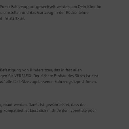
-Punkt Fahrzeuggurt gewechselt werden, um Dein Kind im
ze einstellen und das Gurtzeug in der Rückenlehne
Ihr startklar.
efestigung von Kindersitzen, das in fast allen
ngen für VERSAFIX: Der sichere Einbau des Sitzes ist erst
auf alle für i-Size zugelassenen Fahrzeugsitzpositionen.
ebaut werden. Damit ist gewährleistet, dass der
g kompatibel ist lässt sich mithilfe der Typenliste oder