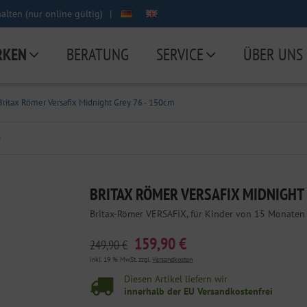
lten (nur online gültig)
|
RKEN
BERATUNG
SERVICE
ÜBER UNS
Britax Römer Versafix Midnight Grey 76 - 150cm
e
BRITAX RÖMER VERSAFIX MIDNIGHT 
Britax-Römer VERSAFIX, für Kinder von 15 Monaten 
159,90 €
249,90 €
inkl. 19 % MwSt. zzgl.
Versandkosten
Diesen Artikel liefern wir
innerhalb der EU Versandkostenfrei