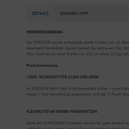
DETAILS
KUNDEN-TIPP
PRODUKTBESCHREIBUNG
Der VERSAFIX wurde entwickelt, damit Kinder von 15 Monat
maximale Flexibilität. Darauf kannst Du vertrauen! Der S
Dein Kind bis zu einer Größe von 105 cm (max. 22 kg) mi
Produktmerkmale
i-SIZE: SICHERHEIT FÜR KLEIN UND GROß
Im VERSAFIX fährt Dein Kind besonders sicher – vom Klein
neuen i-Size-Verordnung zugelassen. Und der 5-Punkt-Gur
FLEXIBILITÄT AN DEINEN FINGERSPITZEN
Dank der FLIP&GROW-Funktion kannst Du ganz einfach zwi
entfernt werden muss, kannst Du auch jederzeit wieder z