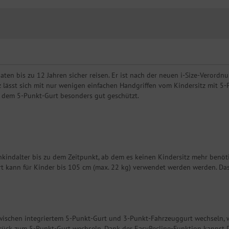
en bis zu 12 Jahren sicher reisen. Er ist nach der neuen i-Size-Verordn
itz lässt sich mit nur wenigen einfachen Handgriffen vom Kindersitz mit
t dem 5-Punkt-Gurt besonders gut geschützt.
kindalter bis zu dem Zeitpunkt, ab dem es keinen Kindersitz mehr benöti
t kann für Kinder bis 105 cm (max. 22 kg) verwendet werden werden. Das
schen integriertem 5-Punkt-Gurt und 3-Punkt-Fahrzeuggurt wechseln, w
urück zum 5-Punkt-Gurt wechseln. Dank der EasyRecline-Funktion kannst 