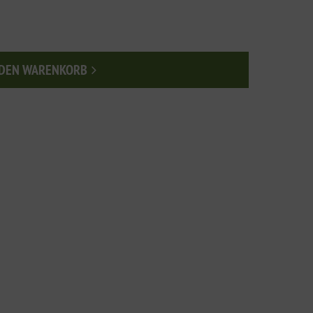
 DEN WARENKORB
n den Warenkorb