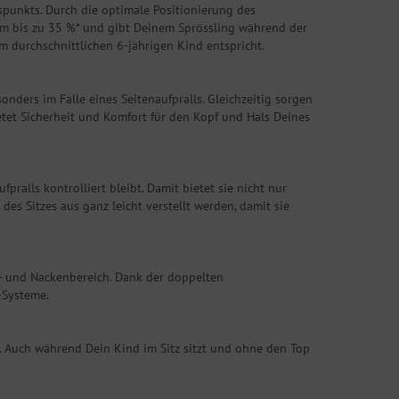
spunkts. Durch die optimale Positionierung des
 um bis zu 35 %* und gibt Deinem Sprössling während der
m durchschnittlichen 6-jährigen Kind entspricht.
onders im Falle eines Seitenaufpralls. Gleichzeitig sorgen
etet Sicherheit und Komfort für den Kopf und Hals Deines
ralls kontrolliert bleibt. Damit bietet sie nicht nur
s Sitzes aus ganz leicht verstellt werden, damit sie
pf- und Nackenbereich. Dank der doppelten
-Systeme.
n. Auch während Dein Kind im Sitz sitzt und ohne den Top