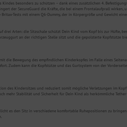
es Kindes besonders zu schützen – dank eines zusätzlichen 4. Befestigung
gert der SecureGuard die Kräfte, die bei einem Frontalaufprall wirken,
ne Britax-Tests mit einem Q6-Dummy, der in Körpergröße und Gewicht eine
 drei Arten: die Sitzschale schützt Dein Kind vom Kopf bis zur Hüfte, bes
zeuggurt an der richtigen Stelle sitzt und die gepolsterte Kopfstütze bi
mit die Bewegung des empfindlichen Kinderkopfes im Falle eines Seitenaufp
rt. Zudem kann die Kopfstütze und das Gurtsystem von der Vorderseite de
tation des Kindersitzes und reduziert somit mögliche Verletzungen im Ko
ch mehr Stabilität und Sicherheit für Dein Kind als herkömmliche Tether
glicht es den Sitz in verschiedene komfortable Ruhepositionen zu bringe
n.