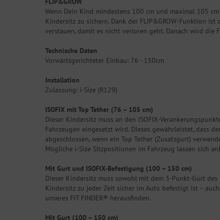
FLIP&GROW
Wenn Dein Kind mindestens 100 cm und maximal 105 cm (m
Kindersitz zu sichern. Dank der FLIP&GROW-Funktion ist d
verstauen, damit es nicht verloren geht. Danach wird die
Technische Daten
Vorwärtsgerichteter Einbau: 76 - 150cm
Installation
Zulassung: i-Size (R129)
ISOFIX mit Top Tether (76 – 105 cm)
Dieser Kindersitz muss an den ISOFIX-Verankerungspunkten
Fahrzeugen eingesetzt wird. Dieses gewährleistet, dass der 
abgeschlossen, wenn ein Top Tether (Zusatzgurt) verwendet 
Mögliche i-Size Sitzpositionen im Fahrzeug lassen sich a
Mit Gurt und ISOFIX-Befestigung (100 – 150 cm)
Dieser Kindersitz muss sowohl mit dem 3-Punkt-Gurt des 
Kindersitz zu jeder Zeit sicher im Auto befestigt ist – au
unseres FIT FINDER® herausfinden.
Mit Gurt (100 – 150 cm)