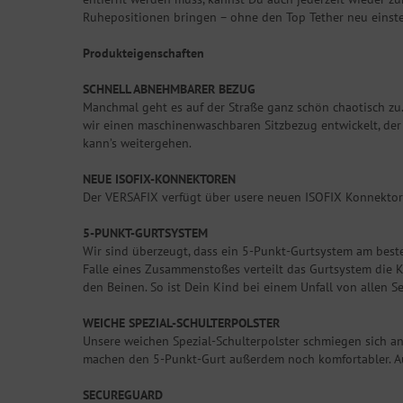
Ruhepositionen bringen – ohne den Top Tether neu einste
Produkteigenschaften
SCHNELL ABNEHMBARER BEZUG
Manchmal geht es auf der Straße ganz schön chaotisch zu. 
wir einen maschinenwaschbaren Sitzbezug entwickelt, der
kann’s weitergehen.
NEUE ISOFIX-KONNEKTOREN
Der VERSAFIX verfügt über usere neuen ISOFIX Konnektor
5-PUNKT-GURTSYSTEM
Wir sind überzeugt, dass ein 5-Punkt-Gurtsystem am beste
Falle eines Zusammenstoßes verteilt das Gurtsystem die Kr
den Beinen. So ist Dein Kind bei einem Unfall von allen Se
WEICHE SPEZIAL-SCHULTERPOLSTER
Unsere weichen Spezial-Schulterpolster schmiegen sich an
machen den 5-Punkt-Gurt außerdem noch komfortabler. A
SECUREGUARD