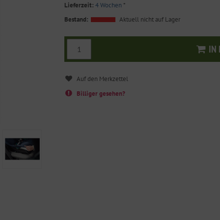
Lieferzeit:
4 Wochen
*
Bestand:
Aktuell nicht auf Lager
IN
I
Billiger gesehen?