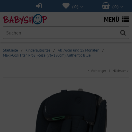
(
0
)
(
0
)
MENÜ
Startseite
/
Kinderautositze
/
Ab 76cm und 15 Monaten
/
Maxi-Cosi Titan Pro2 i-Size (76-150cm) Authentic Blue
Vorheriger
Nächster
|