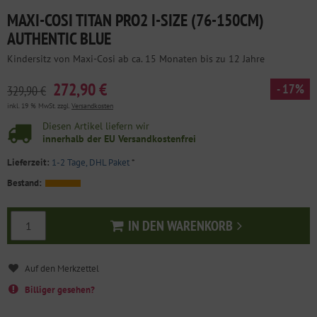
MAXI-COSI TITAN PRO2 I-SIZE (76-150CM)
AUTHENTIC BLUE
Kindersitz von Maxi-Cosi ab ca. 15 Monaten bis zu 12 Jahre
272,90 €
- 17%
329,90 €
inkl. 19 % MwSt. zzgl.
Versandkosten
Diesen Artikel liefern wir
innerhalb der EU Versandkostenfrei
Lieferzeit:
1-2 Tage, DHL Paket
*
Bestand:
IN DEN WARENKORB
In den Warenkorb
Billiger gesehen?