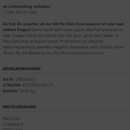
Im Lieferumfang enthalten
• Titan Pro 2 i-Size
Du bist Dir unsicher, ob der Sitz für Dein Kind passend ist oder hast
weitere Fragen?
Gerne berät Dich unser geschultes Fachpersonal zu
allen Fragen hierzu. Du kannst den Sitz auch gerne zum Testen in
Dein Fahrzeug einbauen lassen. Probesitzen ist natürlich
selbstverständlich ebenfalls möglich. Vereinbare dafür einfach einen
Termin für die Beratung vor Ort:
Beratungstermin buchen
ARTIKELINFORMATIONEN:
Art.Nr.:
20070692
GTIN/EAN:
8712930186779
Gewicht:
16,00 kg
HERSTELLERANGABEN:
Maxi-Cosi
Lintgasse 9