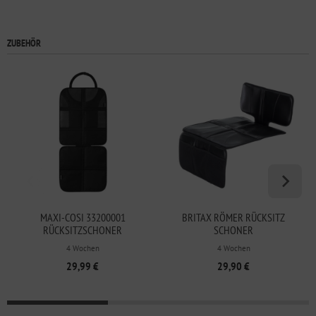
ZUBEHÖR
MAXI-COSI 33200001
BRITAX RÖMER RÜCKSITZ
RÜCKSITZSCHONER
SCHONER
KINDERSITZUNTERLAGE
4 Wochen
4 Wochen
29,99 €
29,90 €