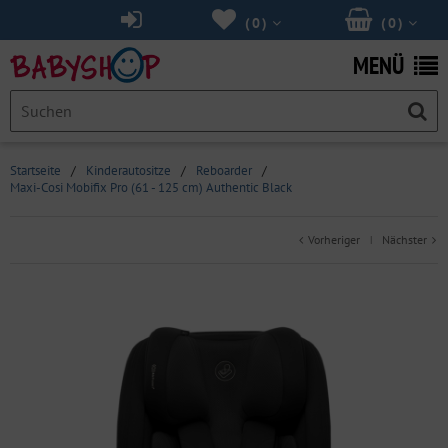
(
0
)
(
0
)
MENÜ
Startseite
/
Kinderautositze
/
Reboarder
/
Maxi-Cosi Mobifix Pro (61 - 125 cm) Authentic Black
Vorheriger
Nächster
|