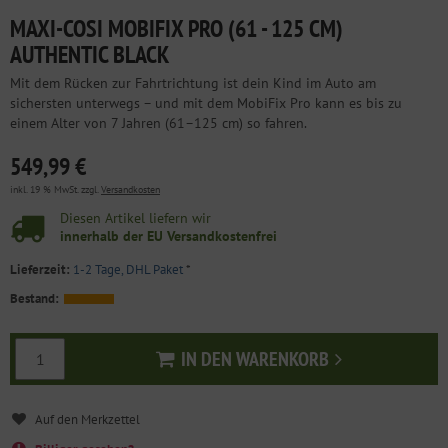
MAXI-COSI MOBIFIX PRO (61 - 125 CM)
AUTHENTIC BLACK
Mit dem Rücken zur Fahrtrichtung ist dein Kind im Auto am
sichersten unterwegs – und mit dem MobiFix Pro kann es bis zu
einem Alter von 7 Jahren (61–125 cm) so fahren.
549,99 €
inkl. 19 % MwSt. zzgl.
Versandkosten
Diesen Artikel liefern wir
innerhalb der EU Versandkostenfrei
Lieferzeit:
1-2 Tage, DHL Paket
*
Bestand:
IN DEN WARENKORB
In den Warenkorb