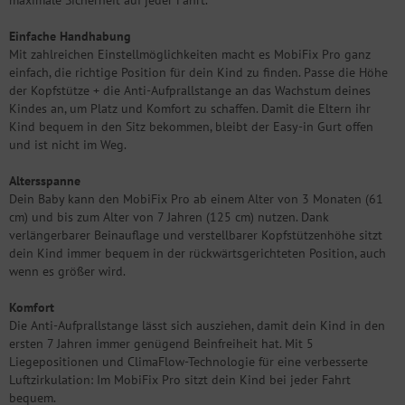
maximale Sicherheit auf jeder Fahrt.
Einfache Handhabung
Mit zahlreichen Einstellmöglichkeiten macht es MobiFix Pro ganz
einfach, die richtige Position für dein Kind zu finden. Passe die Höhe
der Kopfstütze + die Anti-Aufprallstange an das Wachstum deines
Kindes an, um Platz und Komfort zu schaffen. Damit die Eltern ihr
Kind bequem in den Sitz bekommen, bleibt der Easy-in Gurt offen
und ist nicht im Weg.
Altersspanne
Dein Baby kann den MobiFix Pro ab einem Alter von 3 Monaten (61
cm) und bis zum Alter von 7 Jahren (125 cm) nutzen. Dank
verlängerbarer Beinauflage und verstellbarer Kopfstützenhöhe sitzt
dein Kind immer bequem in der rückwärtsgerichteten Position, auch
wenn es größer wird.
Komfort
Die Anti-Aufprallstange lässt sich ausziehen, damit dein Kind in den
ersten 7 Jahren immer genügend Beinfreiheit hat. Mit 5
Liegepositionen und ClimaFlow-Technologie für eine verbesserte
Luftzirkulation: Im MobiFix Pro sitzt dein Kind bei jeder Fahrt
bequem.