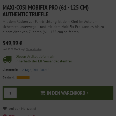
MAXI-COSI MOBIFIX PRO (61 - 125 CM)
AUTHENTIC TRUFFLE
Mit dem Rücken zur Fahrtrichtung ist dein Kind im Auto am
sichersten unterwegs – und mit dem MobiFix Pro kann es bis zu
einem Alter von 7 Jahren (61–125 cm) so fahren.
549,99 €
inkl. 19 % MwSt. zzgl.
Versandkosten
Diesen Artikel liefern wir
innerhalb der EU Versandkostenfrei
Lieferzeit:
1-2 Tage, DHL Paket
*
Bestand:
IN DEN WARENKORB
In den Warenkorb