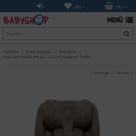
(
0
)
(
0
)
MENÜ
Startseite
/
Kinderautositze
/
Reboarder
/
Maxi-Cosi Mobifix Pro (61 - 125 cm) Authentic Truffle
Vorheriger
Nächster
|