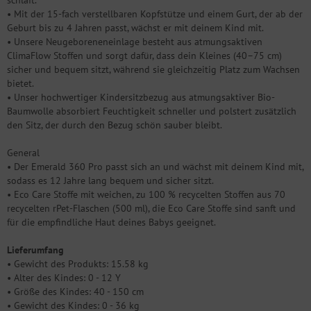
schläft.
• Mit der 15-fach verstellbaren Kopfstütze und einem Gurt, der ab der
Geburt bis zu 4 Jahren passt, wächst er mit deinem Kind mit.
• Unsere Neugeboreneneinlage besteht aus atmungsaktiven
ClimaFlow Stoffen und sorgt dafür, dass dein Kleines (40–75 cm)
sicher und bequem sitzt, während sie gleichzeitig Platz zum Wachsen
bietet.
• Unser hochwertiger Kindersitzbezug aus atmungsaktiver Bio-
Baumwolle absorbiert Feuchtigkeit schneller und polstert zusätzlich
den Sitz, der durch den Bezug schön sauber bleibt.
General
• Der Emerald 360 Pro passt sich an und wächst mit deinem Kind mit,
sodass es 12 Jahre lang bequem und sicher sitzt.
• Eco Care Stoffe mit weichen, zu 100 % recycelten Stoffen aus 70
recycelten rPet-Flaschen (500 ml), die Eco Care Stoffe sind sanft und
für die empfindliche Haut deines Babys geeignet.
Lieferumfang
• Gewicht des Produkts: 15.58 kg
• Alter des Kindes: 0 - 12 Y
• Größe des Kindes: 40 - 150 cm
• Gewicht des Kindes: 0 - 36 kg