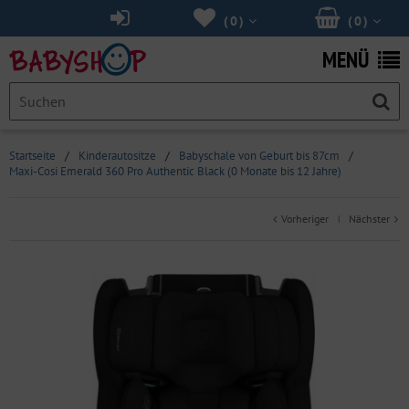
(
0
)
(
0
)
MENÜ
Startseite
/
Kinderautositze
/
Babyschale von Geburt bis 87cm
/
Maxi-Cosi Emerald 360 Pro Authentic Black (0 Monate bis 12 Jahre)
Vorheriger
Nächster
|