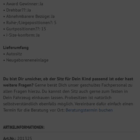
• Award Gewinner: Ja
• Drehbar??: Ja
• Abnehmbarere Bezüge: Ja
• Ruhe-/Liegepositionen?: 5
• Gurtpositionen??: 15
• i-Size-konform: Ja
Lieferumfang
• Autositz
• Neugeboreneneinlage
Du bist Dir unsicher, ob der Sitz für Dein Kind passend ist oder hast
weitere Fragen?
Gerne berät Dich unser geschultes Fachpersonal zu
allen Fragen hierzu. Du kannst den Sitz auch gerne zum Testen in
Dein Fahrzeug einbauen lassen. Probesitzen ist natürlich
selbstverständlich ebenfalls möglich. Vereinbare dafür einfach einen
Termin für die Beratung vor Ort:
Beratungstermin buchen
ARTIKELINFORMATIONEN:
Art.Nr.:
201325