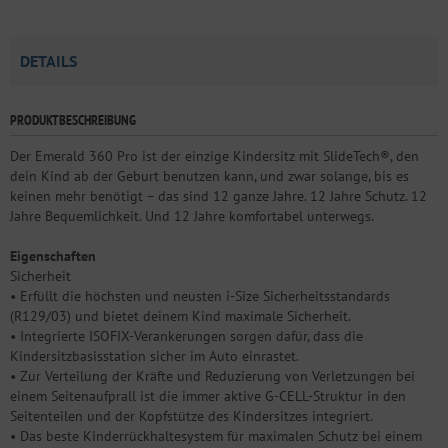
DETAILS
PRODUKTBESCHREIBUNG
Der Emerald 360 Pro ist der einzige Kindersitz mit SlideTech®, den
dein Kind ab der Geburt benutzen kann, und zwar solange, bis es
keinen mehr benötigt – das sind 12 ganze Jahre. 12 Jahre Schutz. 12
Jahre Bequemlichkeit. Und 12 Jahre komfortabel unterwegs.
Eigenschaften
Sicherheit
• Erfüllt die höchsten und neusten i-Size Sicherheitsstandards
(R129/03) und bietet deinem Kind maximale Sicherheit.
• Integrierte ISOFIX-Verankerungen sorgen dafür, dass die
Kindersitzbasisstation sicher im Auto einrastet.
• Zur Verteilung der Kräfte und Reduzierung von Verletzungen bei
einem Seitenaufprall ist die immer aktive G-CELL-Struktur in den
Seitenteilen und der Kopfstütze des Kindersitzes integriert.
• Das beste Kinderrückhaltesystem für maximalen Schutz bei einem