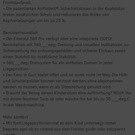
Frontalaufprall.
• Die patentierten AirProtect® Sicherheitskissen in der Kopfstütze
bieten zusätzlichen Schutz und reduzieren das Risiko von
Kopfverletzungen um bis zu 20 %.
Benutzerfreundlich
• Der Emerald 360 Pro verfügt über eine integrierte ISOFIX
Basisstation mit 360____deg; Drehung und visuellen Indikatoren zur
Sicherstellung des ordnungsgemäßen und sicheren Einbaus sowie
einen Stützfuß für zusätzliche Stabilität.
• 360____deg; Drehsystem für ein einfaches Drehen in jeder
Liegeposition.
• Der Easy-in Gurt bleibt offen und ist somit nicht im Weg. Die Hüft-
und Schulterpolster können verstaut werden, ohne abgenommen
werden zu müssen, wenn er als Sitzerhöhung genutzt wird.
• Braucht der Bezug deines Kindersitzes eine Auffrischung? Wisch ihn
mit einem feuchten Tuch ab oder wasche ihn bei bis zu 30 ____deg;C
in der Waschmaschine.
Mehr komfort
• Mit fünf Liegepositionen hat es dein Kind unterwegs immer
bequem, egal ob es sitzend aus dem Fenster guckt oder entspannt