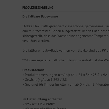
PRODUKTBESCHREIBUNG
Die faltbare Badewanne
Stokke Flexi Bath garantiert viele schöne, gemeinsame B
einem rutschfesten Boden ausgestattet, der das Bad beso
sichergestellt, dass das Wasser eine angenehme Temperatu
verzichtet werden.
Die faltbaren Baby-Badewannen von Stokke sind aus PP un
*Mit dem separat erhältlichen Newborn-Aufsatz ist die W
Produktdetails
• Produktabmessungen (cm/in.): 64 x 24 x 34 / 25.2 x 9.4 
• Gewicht (kg/lbs): 1.292 / 2.8
• Geeignet für Kinder im Alter von: ab 0 ~ bis 48 (Monate)
Im Lieferumfang enthalten
• Stokke® Flexi Bath®
• Wärmeempfindlicher Stöpsel