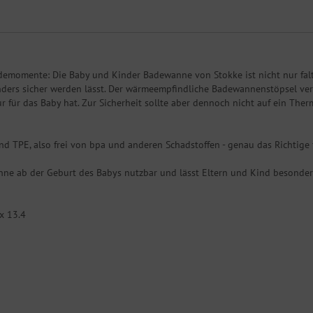
ademomente: Die Baby und Kinder Badewanne von Stokke ist nicht nur fal
nders sicher werden lässt. Der wärmeempfindliche Badewannenstöpsel verf
r für das Baby hat. Zur Sicherheit sollte aber dennoch nicht auf ein T
d TPE, also frei von bpa und anderen Schadstoffen - genau das Richtige
anne ab der Geburt des Babys nutzbar und lässt Eltern und Kind besond
x 13.4