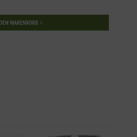
 DEN WARENKORB
n den Warenkorb