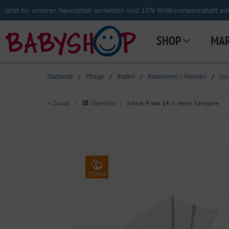
Jetzt für unseren Newsletter anmelden und 10% Willkommensrabatt erha
SHOP
MA
Startseite
/
Pflege
/
Baden
/
Badeeimer / Wannen
/
Sto
Zurück
Übersicht
Artikel
9 von 14
in dieser Kategorie
|
|