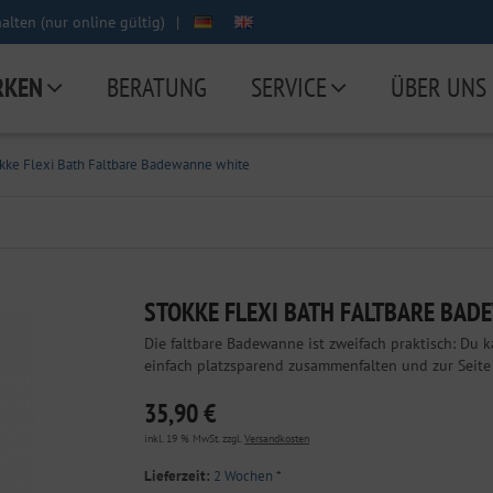
lten (nur online gültig)
|
RKEN
BERATUNG
SERVICE
ÜBER UNS
kke Flexi Bath Faltbare Badewanne white
STOKKE FLEXI BATH FALTBARE BAD
Die faltbare Badewanne ist zweifach praktisch: Du 
einfach platzsparend zusammenfalten und zur Seite 
35,90 €
inkl. 19 % MwSt. zzgl.
Versandkosten
Lieferzeit:
2 Wochen
*