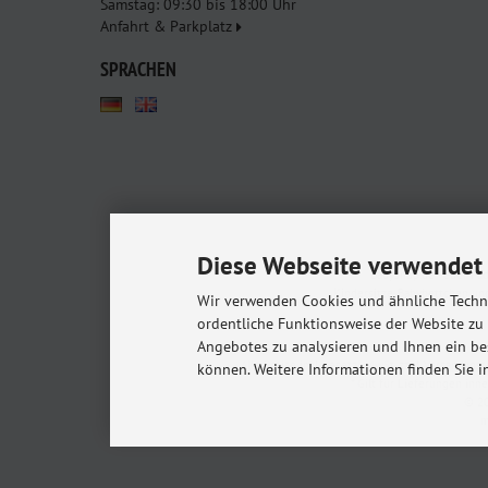
Samstag: 09:30 bis 18:00 Uhr
Anfahrt & Parkplatz
SPRACHEN
Diese Webseite verwendet 
Babyshop.de - euer Pa
Kindersitze, Babybettchen un
Wir verwenden Cookies und ähnliche Techno
ordentliche Funktionsweise der Website zu
Angebotes zu analysieren und Ihnen ein be
Alle Preise inkl. gesetzl. MwSt. zzgl.
Versandkost
können. Weitere Informationen finden Sie i
* Gilt für Lieferungen in
© 20
m