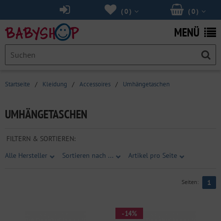
(
0
)
(
0
)
MENÜ
Startseite
/
Kleidung
/
Accessoires
/
Umhängetaschen
UMHÄNGETASCHEN
FILTERN & SORTIEREN:
Alle Hersteller
Sortieren nach ...
Artikel pro Seite
Seiten:
1
- 14%