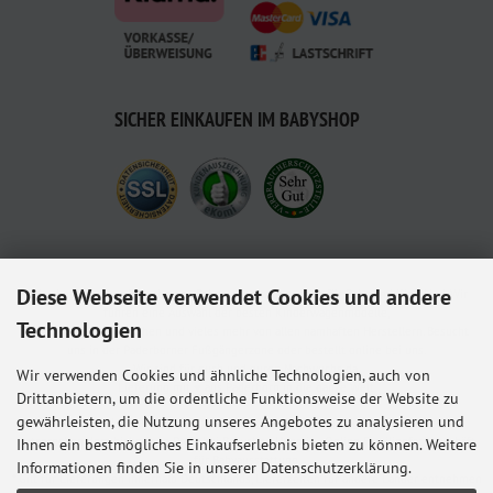
SICHER EINKAUFEN IM BABYSHOP
Diese Webseite verwendet Cookies und andere
Babyshop.de - euer Paderborner Babymarkt-Fachgeschäft für Baby und Kleinkind. Wir
führen eine Auswahl der besten Kinderwagenmodelle,
Technologien
Kindersitze, Babybettchen und vieles mehr von allen namhaften Herstellern. Besucht
uns in der Paderborner Fußgängerzone oder bestellt online bei uns.
Wir sind für euch und euren Nachwuchs da.
Wir verwenden Cookies und ähnliche Technologien, auch von
Lieferung mit ♥ aus Paderborn in die ganze Welt.
Drittanbietern, um die ordentliche Funktionsweise der Website zu
gewährleisten, die Nutzung unseres Angebotes zu analysieren und
Alle Preise inkl. gesetzl. MwSt. zzgl.
Versandkosten
. Die durchgestrichenen Preise
entsprechen dem bisherigen Preis bei Babyshop Hunstig - Online Familienfachgeschäft
Ihnen ein bestmögliches Einkaufserlebnis bieten zu können. Weitere
für Babyausstattung.
Informationen finden Sie in unserer Datenschutzerklärung.
* Gilt für Lieferungen innerhalb Deutschlands, Lieferzeiten für andere Länder entnehmen