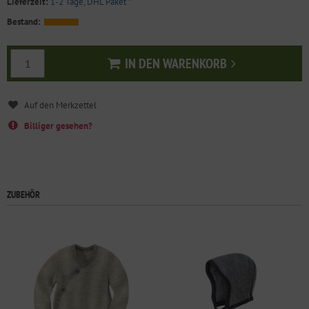
Lieferzeit:
1-2 Tage, DHL Paket
*
Bestand:
IN DEN WARENKORB
In den Warenkorb
Billiger gesehen?
ZUBEHÖR