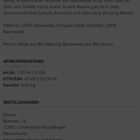
feines, eingestricktes Teilfutter aus Baumwolle sorgt dafür, dass an
Stirn und Schläfe nichts kratzt. Unsere Beanie gibt es in zwei
unterschiedlichen Längen. Klassisch und extra lang als Long-Beanie.
Material: 100% Schurwolle / Eingestricktes Teilfutter: 100%
Baumwolle.
Merino-Wolle aus Bio-Haltung. Baumwolle aus Bio-Anbau.
ARTIKELINFORMATIONEN:
Art.Nr.:
12024-1-0180
GTIN/EAN:
4250021629438
Gewicht:
0,10 kg
HERSTELLERANGABEN:
Disana
Rosenstr. 26
72805 Lichtenstein-Holzelfingen
Deutschland
https://www.disana.de/kontakt