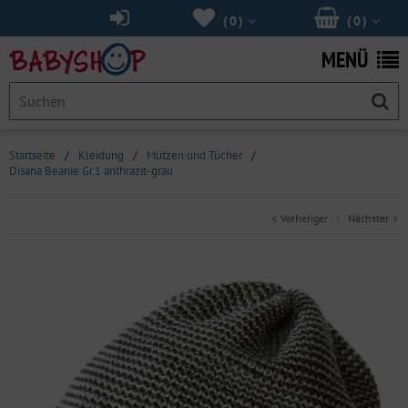
(
0
)
(
0
)
MENÜ
Startseite
/
Kleidung
/
Mützen und Tücher
/
Disana Beanie Gr.1 anthrazit-grau
Vorheriger
Nächster
|