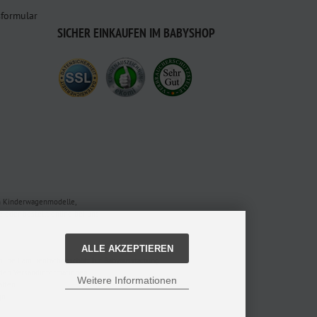
sformular
SICHER EINKAUFEN IM BABYSHOP
en Kinderwagenmodelle,
oder bestellt online bei uns.
ALLE AKZEPTIEREN
nline Familienfachgeschäft für Babyausstattung.
 den Versandinformationen.
Weitere Informationen
alten
gn