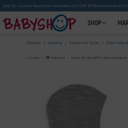
Jetzt für unseren Newsletter anmelden und 10% Willkommensrabatt erha
SHOP
MA
Startseite
/
Kleidung
/
Mützen und Tücher
/
Engel Natur 
Zurück
Übersicht
Artikel
21 von 107
in dieser Kategorie
|
|