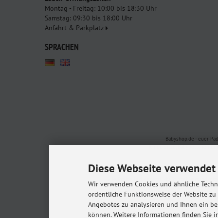
Montag - Freitag: 10:00 bis 18:30 Uhr
Samstag: 09:30 bis 18:00 Uhr
Anfahrt & Parkplatz
SPRACHEN
Babyshop.de - euer Pa
Kindersitze, Babybettchen un
Diese Webseite verwendet 
Alle Preise inkl. gesetzl. MwSt. zzgl.
Versandkost
Wir verwenden Cookies und ähnliche Techno
* Gilt für Lieferungen in
ordentliche Funktionsweise der Website zu
© 20
Angebotes zu analysieren und Ihnen ein be
m
können. Weitere Informationen finden Sie i