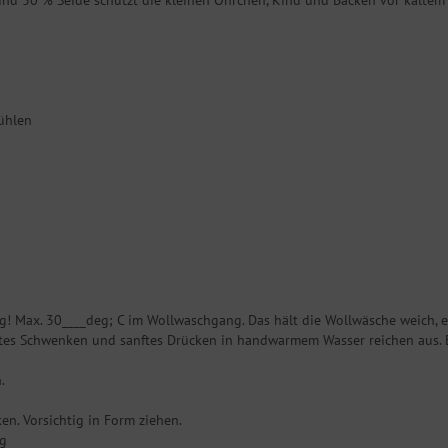
 30 % Seide schützt die kleinen Öhrchen, Kind und Backen vor kaltem Wi
fühlen
Max. 30____deg; C im Wollwaschgang. Das hält die Wollwäsche weich, el
htes Schwenken und sanftes Drücken in handwarmem Wasser reichen aus. Es
.
en. Vorsichtig in Form ziehen.
ng