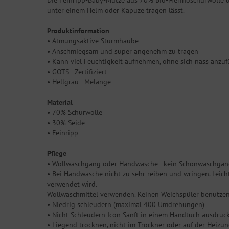
Die Feinripp-Baby-Mütze aus 70% Bio-Merinoschurwolle und
unter einem Helm oder Kapuze tragen lässt.
Produktinformation
• Atmungsaktive Sturmhaube
• Anschmiegsam und super angenehm zu tragen
• Kann viel Feuchtigkeit aufnehmen, ohne sich nass anzu
• GOTS - Zertifiziert
• Hellgrau - Melange
Material
• 70% Schurwolle
• 30% Seide
• Feinripp
Pflege
• Wollwaschgang oder Handwäsche - kein Schonwaschgang! 
• Bei Handwäsche nicht zu sehr reiben und wringen. Leic
verwendet wird.
Wollwaschmittel verwenden. Keinen Weichspüler benutzen
• Niedrig schleudern (maximal 400 Umdrehungen)
• Nicht Schleudern Icon Sanft in einem Handtuch ausdrück
• Liegend trocknen, nicht im Trockner oder auf der Heizu