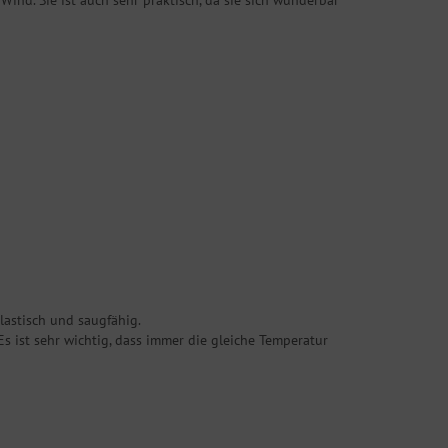
nd. Sie ist auch sehr praktisch, da sie sich wunderbar
astisch und saugfähig.
 ist sehr wichtig, dass immer die gleiche Temperatur