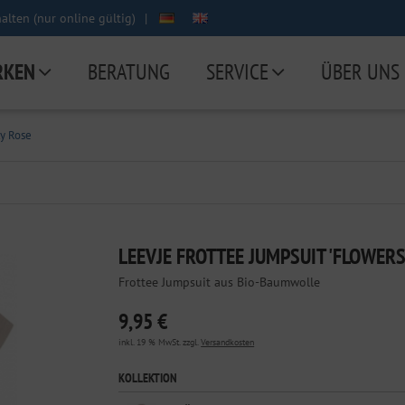
lten (nur online gültig)
|
RKEN
BERATUNG
SERVICE
ÜBER UNS
ty Rose
LEEVJE FROTTEE JUMPSUIT 'FLOWERS
Frottee Jumpsuit aus Bio-Baumwolle
9,95 €
inkl. 19 % MwSt. zzgl.
Versandkosten
KOLLEKTION