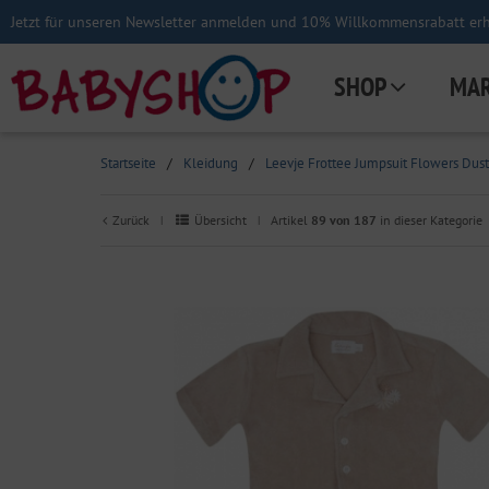
Jetzt für unseren Newsletter anmelden und 10% Willkommensrabatt erha
SHOP
MA
Startseite
/
Kleidung
/
Leevje Frottee Jumpsuit Flowers Dus
Zurück
Übersicht
Artikel
89 von 187
in dieser Kategorie
|
|