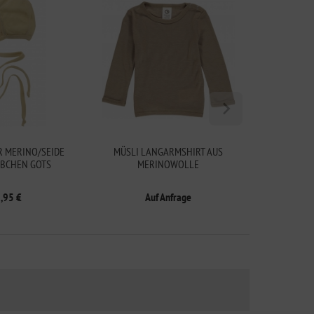
R MERINO/SEIDE
MÜSLI LANGARMSHIRT AUS
MÜSLI BO
BCHEN GOTS
MERINOWOLLE
,95 €
Auf Anfrage