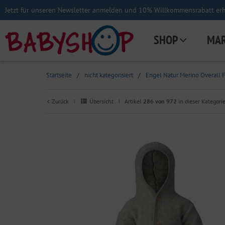
Jetzt für unseren Newsletter anmelden und 10% Willkommensrabatt erha
SHOP
MA
Startseite
/
nicht kategorisiert
/
Engel Natur Merino Overall 
Zurück
Übersicht
Artikel
286 von 972
in dieser Kategori
|
|