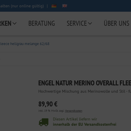
lten (nur online gültig)
|
RKEN
BERATUNG
SERVICE
ÜBER UNS
Fleece hellgrau melange 62/68
e
ENGEL NATUR MERINO OVERALL FLE
Hochwertige Mischung aus Merinowolle und Stil - f
89,90 €
inkl. 19 % MwSt. zzgl.
Versandkosten
Diesen Artikel liefern wir
innerhalb der EU Versandkostenfrei