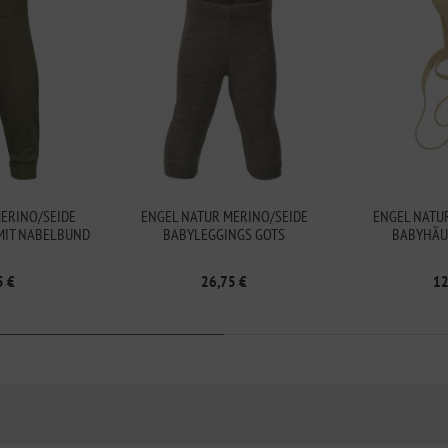
ERINO/SEIDE
ENGEL NATUR MERINO/SEIDE
ENGEL NATU
MIT NABELBUND
BABYLEGGINGS GOTS
BABYHÄU
S
5 €
26,75 €
12