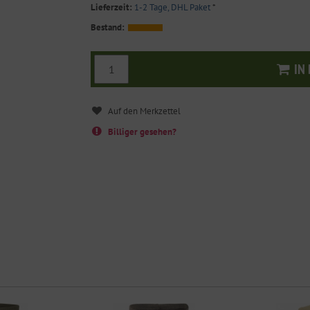
Lieferzeit:
1-2 Tage, DHL Paket
*
Bestand:
IN
I
Billiger gesehen?