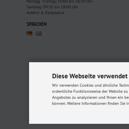
Montag - Freitag: 10:00 bis 18:30 Uhr
Samstag: 09:30 bis 18:00 Uhr
Anfahrt & Parkplatz
SPRACHEN
Diese Webseite verwendet 
Babyshop.de - euer Pa
Kindersitze, Babybettchen un
Wir verwenden Cookies und ähnliche Techno
ordentliche Funktionsweise der Website zu
Angebotes zu analysieren und Ihnen ein be
Alle Preise inkl. gesetzl. MwSt. zzgl.
Versandkost
können. Weitere Informationen finden Sie i
* Gilt für Lieferungen in
© 20
m