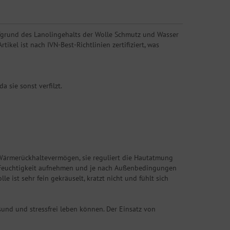
ufgrund des Lanolingehalts der Wolle Schmutz und Wasser
ikel ist nach IVN-Best-Richtlinien zertifiziert, was
sie sonst verfilzt.
 Wärmerückhaltevermögen, sie reguliert die Hautatmung
 an Feuchtigkeit aufnehmen und je nach Außenbedingungen
st sehr fein gekräuselt, kratzt nicht und fühlt sich
sund und stressfrei leben können. Der Einsatz von