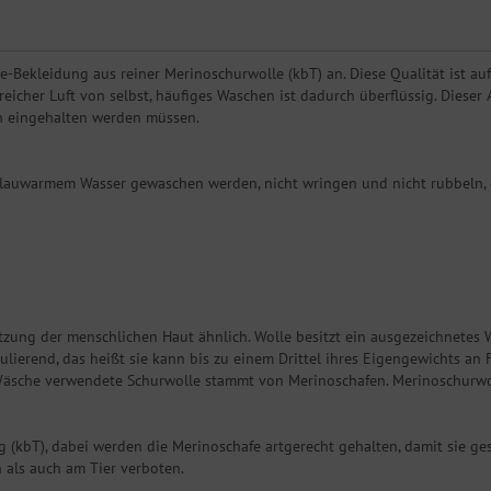
e-Bekleidung aus reiner Merinoschurwolle (kbT) an. Diese Qualität ist a
icher Luft von selbst, häufiges Waschen ist dadurch überflüssig. Dieser Art
en eingehalten werden müssen.
lauwarmem Wasser gewaschen werden, nicht wringen und nicht rubbeln, da 
tzung der menschlichen Haut ähnlich. Wolle besitzt ein ausgezeichnetes
gulierend, das heißt sie kann bis zu einem Drittel ihres Eigengewichts
sche verwendete Schurwolle stammt von Merinoschafen. Merinoschurwolle i
g (kbT), dabei werden die Merinoschafe artgerecht gehalten, damit sie ge
als auch am Tier verboten.