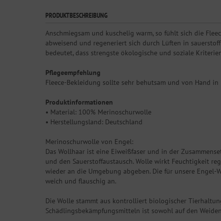
PRODUKTBESCHREIBUNG
Anschmiegsam und kuschelig warm, so fühlt sich die Fleec
abweisend und regeneriert sich durch Lüften in sauerstoffre
bedeutet, dass strengste ökologische und soziale Kriteri
Pflegeempfehlung
Fleece-Bekleidung sollte sehr behutsam und von Hand in 
Produktinformationen
• Material: 100% Merinoschurwolle
• Herstellungsland: Deutschland
Merinoschurwolle von Engel:
Das Wollhaar ist eine Eiweißfaser und in der Zusammense
und den Sauerstoffaustausch. Wolle wirkt Feuchtigkeit re
wieder an die Umgebung abgeben. Die für unsere Engel-Wä
weich und flauschig an.
Die Wolle stammt aus kontrolliert biologischer Tierhaltun
Schädlingsbekämpfungsmitteln ist sowohl auf den Weiden 