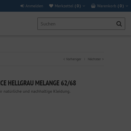
Anmelden
Merkzettel
(
0
)
Warenkorb
(
0
)
Vorheriger
Nächster
|
ECE HELLGRAU MELANGE 62/68
ür natürliche und nachhaltige Kleidung.