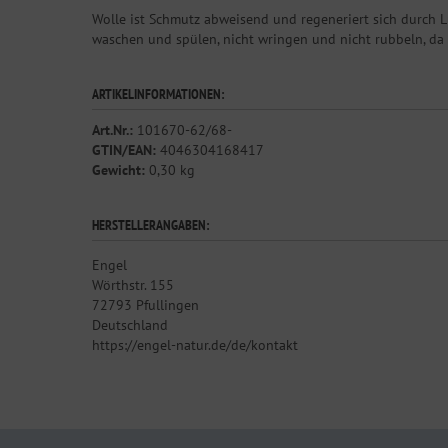
Wolle ist Schmutz abweisend und regeneriert sich durch
waschen und spülen, nicht wringen und nicht rubbeln, da si
ARTIKELINFORMATIONEN:
Art.Nr.:
101670-62/68-
GTIN/EAN:
4046304168417
Gewicht:
0,30 kg
HERSTELLERANGABEN:
Engel
Wörthstr. 155
72793 Pfullingen
Deutschland
https://engel-natur.de/de/kontakt