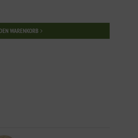
 DEN WARENKORB
n den Warenkorb