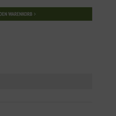
 DEN WARENKORB
n den Warenkorb