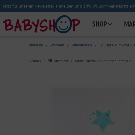
Jetzt für unseren Newsletter anmelden und 10% Willkommensrabatt erha
SHOP
MA
Startseite
/
Wohnen
/
Babydecken
/
Zöllner Baumwoll-De
Zurück
Übersicht
Artikel
48 von 53
in dieser Kategorie
|
|