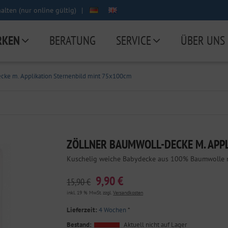
lten (nur online gültig)
|
RKEN
BERATUNG
SERVICE
ÜBER UNS
cke m. Applikation Sternenbild mint 75x100cm
ZÖLLNER BAUMWOLL-DECKE M. APP
Kuschelig weiche Babydecke aus 100% Baumwolle mi
9,90 €
15,90 €
inkl. 19 % MwSt. zzgl.
Versandkosten
Lieferzeit:
4 Wochen
*
Bestand:
Aktuell nicht auf Lager