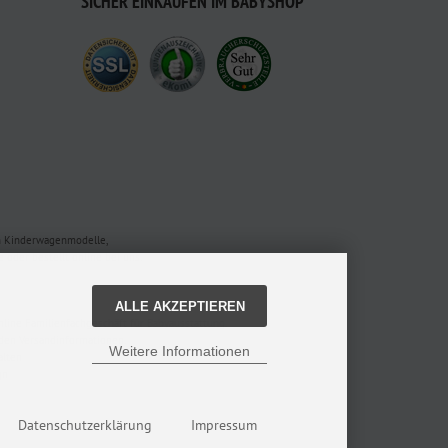
SICHER EINKAUFEN IM BABYSHOP
en Kinderwagenmodelle,
oder bestellt online bei uns.
ALLE AKZEPTIEREN
nline Familienfachgeschäft für Babyausstattung.
 den Versandinformationen.
Weitere Informationen
alten
gn
Datenschutzerklärung
Impressum