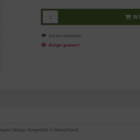
IN
I
Billiger gesehen?
igem Design. Hergestellt in Deutschland.