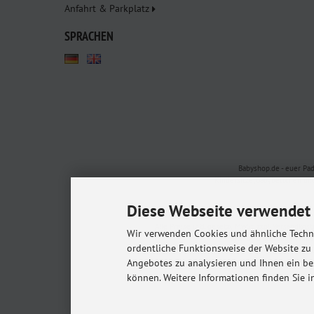
Anfahrt & Parkplatz
SPRACHEN
Babyshop.de - euer Pa
Kindersitze, Babybettchen un
Diese Webseite verwendet 
Alle Preise inkl. gesetzl. MwSt. zzgl.
Versandkost
Wir verwenden Cookies und ähnliche Techno
* Gilt für Lieferungen in
ordentliche Funktionsweise der Website zu
© 20
Angebotes zu analysieren und Ihnen ein be
m
können. Weitere Informationen finden Sie i