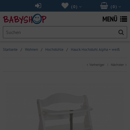
(
0
)
(
0
)
MENÜ
Startseite
/
Wohnen
/
Hochstühle
/
Hauck Hochstuhl Alpha + weiß
Vorheriger
Nächster
|