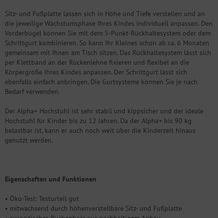
Sitz- und Fußplatte lassen sich in Höhe und Tiefe verstellen und an
die jeweilige Wachstumsphase Ihres Kindes individuell anpassen. Den
Vorderbügel können Sie mit dem 5-Punkt-Rückhaltesystem oder dem
Schrittgurt kombinieren. So kann Ihr Kleines schon ab ca. 6 Monaten
gemeinsam mit Ihnen am Tisch sitzen. Das Rückhaltesystem lässt sich
per Klettband an der Rückenlehne fixieren und flexibel an die
Körpergröße Ihres Kindes anpassen. Der Schrittgurt lässt sich
ebenfalls einfach anbringen. Die Gurtsysteme können Sie je nach
Bedarf verwenden.
Der Alpha+ Hochstuhl ist sehr stabil und kippsicher und der ideale
Hochstuhl für Kinder bis zu 12 Jahren. Da der Alpha+ bis 90 kg
belastbar ist, kann er auch noch weit über die Kinderzeit hinaus
genutzt werden.
Eigenschaften und Funktionen
• Öko-Test: Testurteil gut
• mitwachsend durch höhenverstellbare Sitz- und Fußplatte
• europäisches Buchenholz aus nachhaltigem Anbau