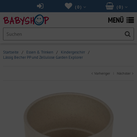
(
0
)
(
0
)
MENÜ
Startseite
/
Essen & Trinken
/
Kindergeschirr
/
Lässig Becher PP und Zellulose Garden Explorer
Vorheriger
Nächster
|