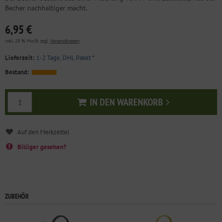
Becher nachhaltiger macht.
6,95 €
inkl. 19 % MwSt. zzgl.
Versandkosten
Lieferzeit:
1-2 Tage, DHL Paket
*
Bestand:
IN DEN WARENKORB
In den Warenkorb
Billiger gesehen?
ZUBEHÖR