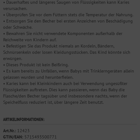
• Dauerhaftes und längeres Saugen von Flüssigkeiten kann Karies
verursachen.
• Überprüfen Sie vor dem Füttern stets die Temperatur der Nahrung.
• Entsorgen Sie den Becher bei ersten Anzeichen von Beschädigung
oder Schwäche.
• Bewahren Sie nicht verwendete Komponenten außerhalb der
Reichweite von Kindern auf.
• Befestigen Sie das Produkt niemals an Kordeln, Bändern,
Schnürsenkeln oder losen Kleidungsstücken. Das Kind könnte sich
erwürgen.
• Dieses Produkt ist kein Beißring.
• Es kam bereits zu Unfällen, wenn Babys mit Trinklerngeräten allein
gelassen wurden und herunterfielen.
• Karies kann bei Kleinkindern auch bei Verwendung ungesüßter
Flüssigkeiten auftreten. Dies kann passieren, wenn das Baby die
Flasche/den Becher tagsüber und insbesondere nachts, wenn der
Speichelfluss reduziert ist, über längere Zeit benutzt.
ARTIKELINFORMATIONEN:
Art.Nr.:
12423
GTIN/EAN:
5715493500771