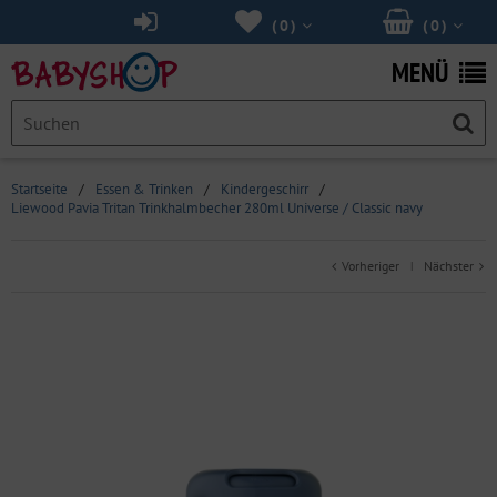
(
0
)
(
0
)
MENÜ
Startseite
/
Essen & Trinken
/
Kindergeschirr
/
Liewood Pavia Tritan Trinkhalmbecher 280ml Universe / Classic navy
Vorheriger
Nächster
|