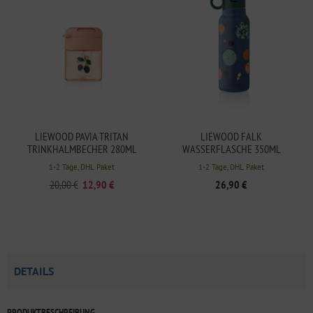
LIEWOOD PAVIA TRITAN
LIEWOOD FALK
TRINKHALMBECHER 280ML
WASSERFLASCHE 350ML
BERRY / PALE TUSCANY
UNIVERSE / CLASSIC NAVY
1-2 Tage, DHL Paket
1-2 Tage, DHL Paket
20,00 €
12,90 €
26,90 €
DETAILS
PRODUKTBESCHREIBUNG