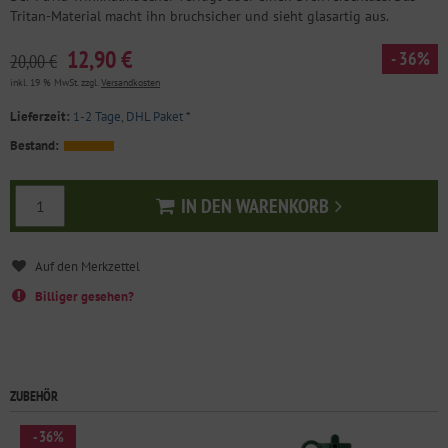
Tritan-Material macht ihn bruchsicher und sieht glasartig aus.
12,90 €
- 36%
20,00 €
inkl. 19 % MwSt. zzgl.
Versandkosten
Lieferzeit:
1-2 Tage, DHL Paket
*
Bestand:
IN DEN WARENKORB
In den Warenkorb
Billiger gesehen?
ZUBEHÖR
- 36%