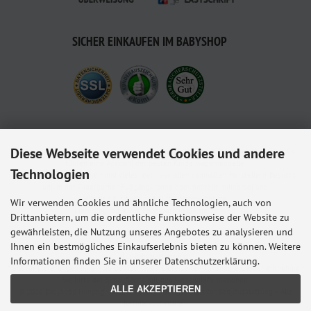
SICHER EINKAUFEN IM BABYSHOP
Diese Webseite verwendet Cookies und andere
Babyshop.de - euer Paderborner Babymarkt-Fachgeschäft für Baby und Kleinkind. Wir
führen eine Auswahl der besten Kinderwagenmodelle,
Technologien
Kindersitze, Babybettchen und vieles mehr von allen namhaften Herstellern. Besucht
uns in der Paderborner Fußgängerzone oder bestellt online bei uns.
Wir sind für euch und euren Nachwuchs da.
Wir verwenden Cookies und ähnliche Technologien, auch von
Lieferung mit ♥ aus Paderborn in die ganze Welt.
Drittanbietern, um die ordentliche Funktionsweise der Website zu
gewährleisten, die Nutzung unseres Angebotes zu analysieren und
Alle Preise inkl. gesetzl. MwSt. zzgl.
Versandkosten
. Die durchgestrichenen Preise
entsprechen dem bisherigen Preis bei Babyshop Hunstig - Online Familienfachgeschäft
Ihnen ein bestmögliches Einkaufserlebnis bieten zu können. Weitere
für Babyausstattung.
Informationen finden Sie in unserer Datenschutzerklärung.
* Gilt für Lieferungen innerhalb Deutschlands, Lieferzeiten für andere Länder entnehmen
Sie bitte der Schaltfläche mit den Versandinformationen.
ALLE AKZEPTIEREN
© 2026 Babyshop Hunstig - Online Familienfachgeschäft für Babyausstattung • Alle
Rechte vorbehalten