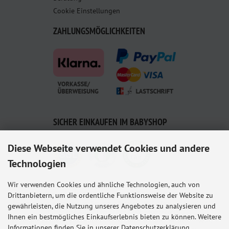
Cookie Einstellungen
ZAHLUNGSMÖGLICHKEITEN
SICHER EINKAUFEN IM BABYSHOP
Diese Webseite verwendet Cookies und andere
Technologien
Wir verwenden Cookies und ähnliche Technologien, auch von
Drittanbietern, um die ordentliche Funktionsweise der Website zu
Babyshop.de - euer Paderborner Babymarkt-Fachgeschäft für Baby und Kleinkind. Wir
gewährleisten, die Nutzung unseres Angebotes zu analysieren und
führen eine Auswahl der besten Kinderwagenmodelle,
Ihnen ein bestmögliches Einkaufserlebnis bieten zu können. Weitere
Kindersitze, Babybettchen und vieles mehr von allen namhaften Herstellern. Besucht
Informationen finden Sie in unserer Datenschutzerklärung.
uns in der Paderborner Fußgängerzone oder bestellt online bei uns.