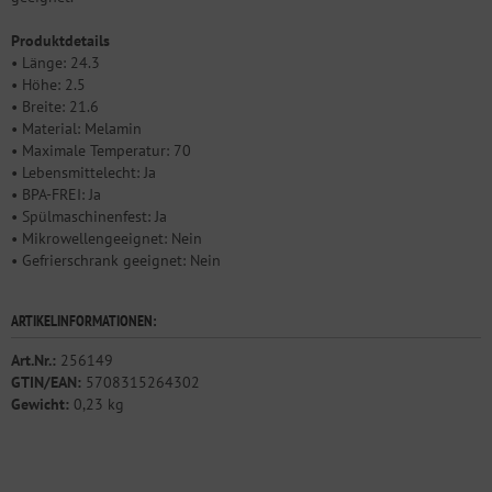
Produktdetails
• Länge: 24.3
• Höhe: 2.5
• Breite: 21.6
• Material: Melamin
• Maximale Temperatur: 70
• Lebensmittelecht: Ja
• BPA-FREI: Ja
• Spülmaschinenfest: Ja
• Mikrowellengeeignet: Nein
• Gefrierschrank geeignet: Nein
ARTIKELINFORMATIONEN:
Art.Nr.:
256149
GTIN/EAN:
5708315264302
Gewicht:
0,23 kg