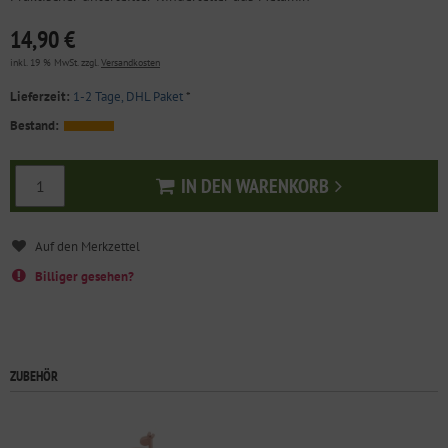
14,90 €
inkl. 19 % MwSt. zzgl.
Versandkosten
Lieferzeit:
1-2 Tage, DHL Paket
*
Bestand:
IN DEN WARENKORB
In den Warenkorb
Billiger gesehen?
ZUBEHÖR