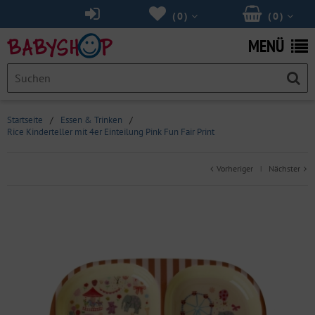
(
0
)
(
0
)
MENÜ
Startseite
/
Essen & Trinken
/
Rice Kinderteller mit 4er Einteilung Pink Fun Fair Print
Vorheriger
Nächster
|