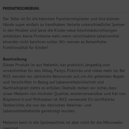
PRODUKTBESCHREIBUNG
Der Teller ist für die kleinsten Familienmitglieder und ihre kleinen
Hände super einfach zu handhaben. Verteile unterschiedliche Speisen
in den Mulden und lasse die Kinder neue Geschmacksrichtungen
entdecken. Keine Probleme mehr, wenn verschiedene Lebensmittel
einander nicht berühren sollen. Wir nennen es farbenfrohe
Funktionalität für Kinder!
Beschreibung
Dieses Produkt ist aus Melamin, das praktisch, langlebig und
unverzichtbar für den Alltag, Partys, Picknicks und vieles mehr ist. Bei
RICE wenden wir zahlreiche Ressourcen auf, um die geltenden Regeln
und Vorschriften in Bezug auf Lebensmittelsicherheit und
Nachhaltigkeit stehts zu erfüllen. Deshalb stellen wir sicher, dass
unser Melamin von höchster Qualität, wiederverwendbar und frei von
Bisphenol A und Phthalaten ist. RICE verwendet EU-zertifizierte
Testberichte, die von der dänischen Veterinär- und
Lebensmittelbehörde genehmigt wurden.
Melamin kann in die Spülmaschine, ist aber nicht für die Mikrowelle
geeignet.