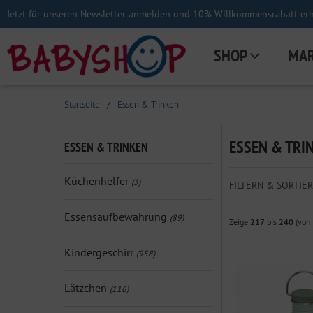
Jetzt für unseren Newsletter anmelden und 10% Willkommensrabatt erha
SHOP
MA
Startseite
/
Essen & Trinken
ESSEN & TRI
ESSEN & TRINKEN
Küchenhelfer
(3)
FILTERN & SORTIER
Essensaufbewahrung
(89)
Zeige
217
bis
240
(von
Kindergeschirr
(958)
Lätzchen
(116)