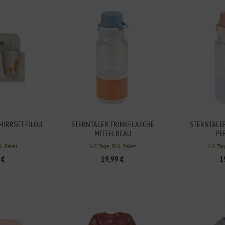
HIRRSET FILOU
STERNTALER TRINKFLASCHE
STERNTALE
MITTELBLAU
PE
HL Paket
1-2 Tage, DHL Paket
1-2 Tag
 €
19,99 €
1