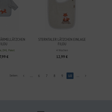
 ÄRMELLÄTZCHEN
STERNTALER LÄTZCHEN EINLAGE
FILOU
FILOU
e, DHL Paket
4 Wochen
7,99 €
12,99 €
Seiten:
...
6
7
8
9
10
...