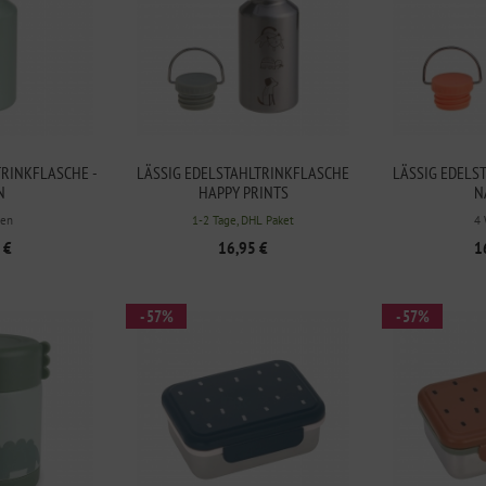
TRINKFLASCHE -
LÄSSIG EDELSTAHLTRINKFLASCHE
LÄSSIG EDELS
N
HAPPY PRINTS
N
en
1-2 Tage, DHL Paket
4
 €
16,95 €
1
- 57%
- 57%