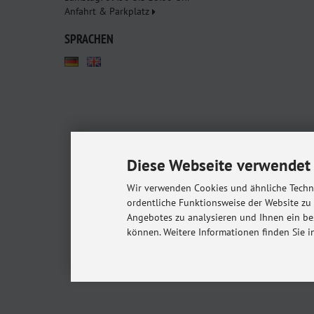
Anfahrt & Parkplatz
SPRACHEN
Diese Webseite verwendet 
Babyshop.de - euer Pa
Kindersitze, Babybettchen un
Wir verwenden Cookies und ähnliche Techno
ordentliche Funktionsweise der Website zu
Angebotes zu analysieren und Ihnen ein be
Alle Preise inkl. gesetzl. MwSt. zzgl.
Versandkost
können. Weitere Informationen finden Sie i
* Gilt für Lieferungen in
© 20
m