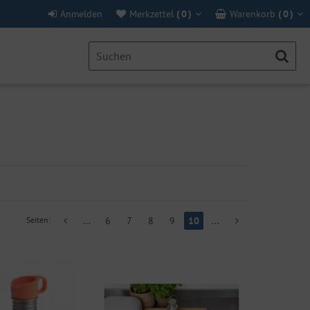
Anmelden
Merkzettel
(
0
)
Warenkorb
(
0
)
Seiten:
...
6
7
8
9
10
...