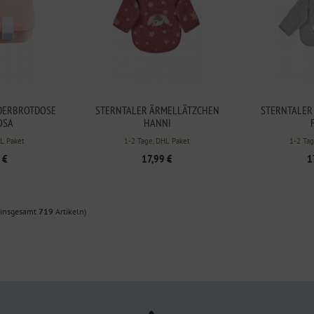
DERBROTDOSE
STERNTALER ÄRMELLÄTZCHEN
STERNTALER
OSA
HANNI
HL Paket
1-2 Tage, DHL Paket
1-2 Tag
 €
17,99 €
1
 insgesamt
719
Artikeln)