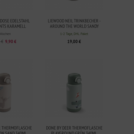
TDOSE EDELSTAHL
LIEWOOD NEIL TRINKBECHER -
INTS KARAMELL
AROUND THE WORLD SANDY
 Wochen
1-2 Tage, DHL Paket
 €
9,90 €
19,00 €
R THERMOFLASCHE
DONE BY DEER THERMOFLASCHE
ON SAND 340ML
PLAYGROUND GRÜN 340ML