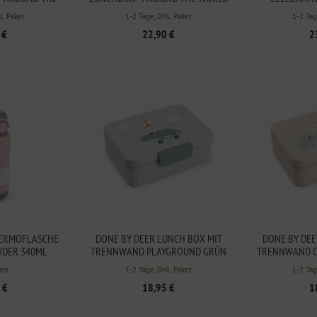
ANDY
SANDY
HL Paket
1-2 Tage, DHL Paket
1-2 Tag
 €
22,90 €
2
HERMOFLASCHE
DONE BY DEER LUNCH BOX MIT
DONE BY DEE
WDER 340ML
TRENNWAND PLAYGROUND GRÜN
TRENNWAND C
en
1-2 Tage, DHL Paket
1-2 Tag
 €
18,95 €
1