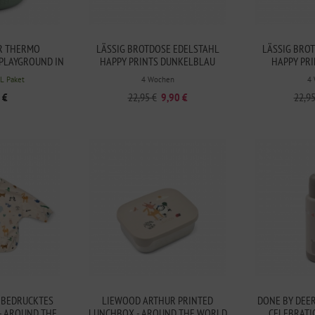
R THERMO
LÄSSIG BROTDOSE EDELSTAHL
LÄSSIG BRO
 PLAYGROUND IN
HAPPY PRINTS DUNKELBLAU
HAPPY PR
N
HL Paket
4 Wochen
4
 €
22,95 €
9,90 €
22,95
 BEDRUCKTES
LIEWOOD ARTHUR PRINTED
DONE BY DEE
- AROUND THE
LUNCHBOX - AROUND THE WORLD
CELEBRATI