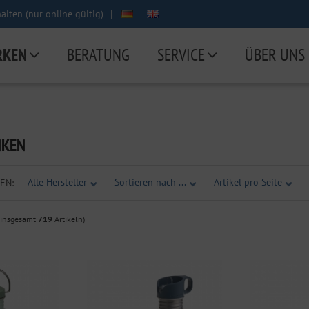
lten (nur online gültig)
|
RKEN
BERATUNG
SERVICE
ÜBER UNS
NKEN
Alle Hersteller
Sortieren nach ...
Artikel pro Seite
EN:
 insgesamt
719
Artikeln)