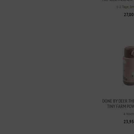
WORLD S
1-2 Tage, D
27,00
DONE BY DEER T
TINY FARM PO
4 Woch
23,95