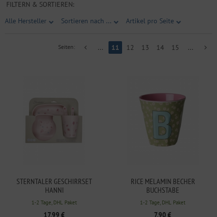
FILTERN & SORTIEREN:
Alle Hersteller
Sortieren nach ...
Artikel pro Seite
Seiten:
...
11
12
13
14
15
...
STERNTALER GESCHIRRSET
RICE MELAMIN BECHER
HANNI
BUCHSTABE
B/FLOWERS/HELLGRÜN 250ML
1-2 Tage, DHL Paket
1-2 Tage, DHL Paket
17,99 €
7,90 €