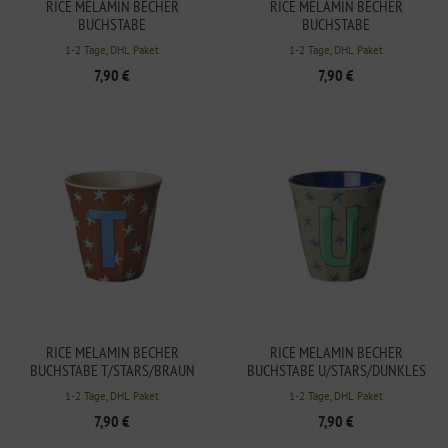
RICE MELAMIN BECHER
RICE MELAMIN BECHER
BUCHSTABE
BUCHSTABE
W/FLOWERS/HELLBLAU 250ML
U/FLOWERS/DUNKLES SAND
1-2 Tage, DHL Paket
1-2 Tage, DHL Paket
250ML
7,90 €
7,90 €
RICE MELAMIN BECHER
RICE MELAMIN BECHER
BUCHSTABE T/STARS/BRAUN
BUCHSTABE U/STARS/DUNKLES
250ML
SAND 250ML
1-2 Tage, DHL Paket
1-2 Tage, DHL Paket
7,90 €
7,90 €