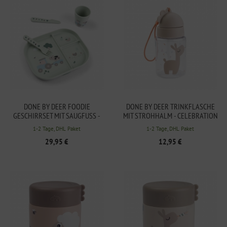
DONE BY DEER FOODIE
DONE BY DEER TRINKFLASCHE
GESCHIRRSET MIT SAUGFUSS - T
MIT STROHHALM - CELEBRATION
INY FARM IN GRÜN
IN SAND 280ML
1-2 Tage, DHL Paket
1-2 Tage, DHL Paket
29,95 €
12,95 €