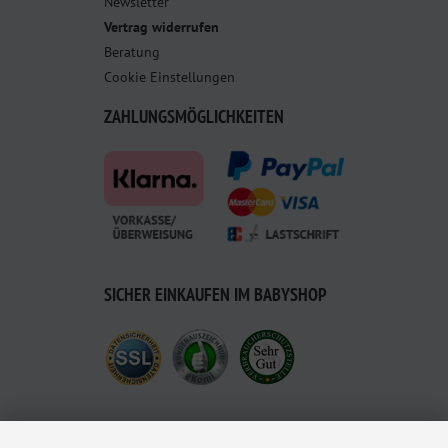
Newsletter
Vertrag widerrufen
Beratung
Cookie Einstellungen
ZAHLUNGSMÖGLICHKEITEN
SICHER EINKAUFEN IM BABYSHOP