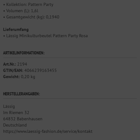
• Kollektion: Pattern Party
• Volumen (L): 1,6l
• Gesamtgewicht (kg): 0,1940
Lieferumfang
• Lässig Minikulturbeutel Pattern Party Rosa
ARTIKELINFORMATIONEN:
Art.Nr.:
2194
GTIN/EAN:
4066239163455
Gewicht:
0,20 kg
HERSTELLERANGABEN:
Lässig
Im Riemen 32
64832 Babenhausen
Deutschland
https://www.laessig-fashion.de/service/kontakt