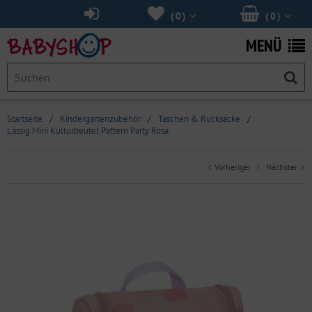
(
0
)
(
0
)
MENÜ
Startseite
/
Kindergartenzubehör
/
Taschen & Rucksäcke
/
Lässig Mini Kulturbeutel Pattern Party Rosa
Vorheriger
Nächster
|