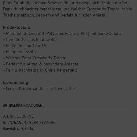
Platz für all die kleinen Schätze, die unterwegs nicht fehlen dürfen.
Dank durchdachter Verschlüsse und weicher Crossbody-Träger ist die
Tasche praktisch, bequem und perfekt für jeden Anlass.
Produktdetails
• Material: Glitzerstoff (Polyester, Resin & PET) mit Samt-Details
• Innenfutter aus Baumwolle
• Maße (in cm): 17 x 15
• Magnetverschluss
• Weicher Samt-Crossbody-Träger
• Perfekt für Alltag & besondere Anlässe
• Fair & nachhaltig in China hergestellt
Lieferumfang
• Leevje Kinderhandtasche 'Love Letter'
ARTIKELINFORMATIONEN:
Art.Nr.:
1600792
GTIN/EAN:
4255843392096
Gewicht:
0,30 kg