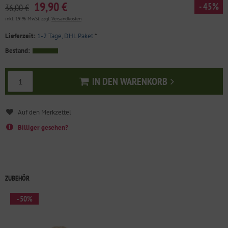
19,90 €
- 45%
36,00 €
inkl. 19 % MwSt. zzgl.
Versandkosten
Lieferzeit:
1-2 Tage, DHL Paket
*
Bestand:
IN DEN WARENKORB
In den Warenkorb
Billiger gesehen?
ZUBEHÖR
- 50%