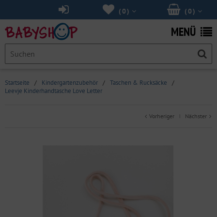
(
0
)
(
0
)
MENÜ
Startseite
/
Kindergartenzubehör
/
Taschen & Rucksäcke
/
Leevje Kinderhandtasche Love Letter
Vorheriger
Nächster
|