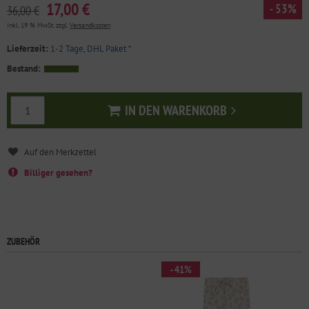
17,00 €
- 53%
36,00 €
inkl. 19 % MwSt. zzgl.
Versandkosten
Lieferzeit:
1-2 Tage, DHL Paket
*
Bestand:
IN DEN WARENKORB
In den Warenkorb
Billiger gesehen?
ZUBEHÖR
- 41%