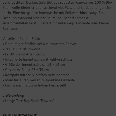
durchdachtem Design. Gefertigt aus robustem Canvas aus 100 % Bio-
Baumwolle bietet er überraschend viel Platz und ist dabei angenehm
leicht. Eine integrierte Innentasche mit Reißverschluss sorgt für
Ordnung, während sich der Beutel bei Bedarf kompakt
zusammenfalten lässt – perfekt für unterwegs, Einkäufe oder kleine
Abenteuer.
Vorteile auf einen Blick:
• Geräumiger Stoffbeutel aus robustem Canvas
• 100 % Bio-Baumwolle
• Leicht, stabil & langlebig
• Integrierte Innentasche mit Reißverschluss
• Größe der Innentasche ca. 14 × 14 cm
• Gesamtmaße ca. 27 × 39 cm
• Kompakt faltbar & einfach mitzunehmen
• Ideal für Alltag, Reisen & spontane Einkäufe
• Fair & nachhaltig in Indien hergestellt
Lieferumfang
• Leevje Tote Bag Small 'Flowers'
ARTIKELINFORMATIONEN: