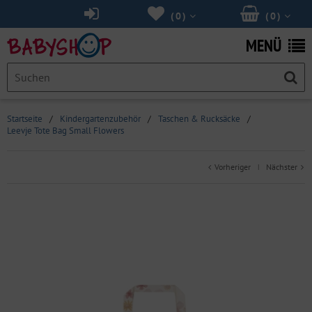
(
0
)
(
0
)
MENÜ
Startseite
/
Kindergartenzubehör
/
Taschen & Rucksäcke
/
Leevje Tote Bag Small Flowers
Vorheriger
Nächster
|