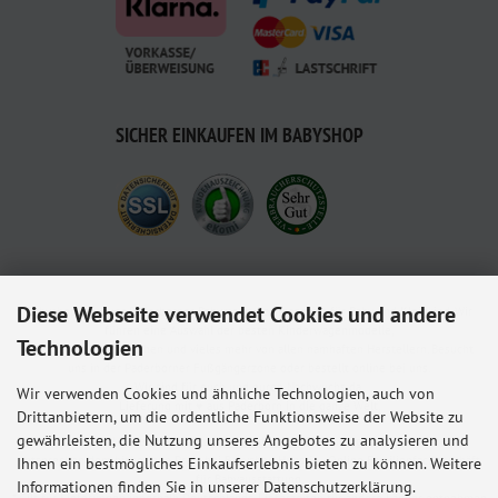
SICHER EINKAUFEN IM BABYSHOP
Diese Webseite verwendet Cookies und andere
Babyshop.de - euer Paderborner Babymarkt-Fachgeschäft für Baby und Kleinkind. Wir
führen eine Auswahl der besten Kinderwagenmodelle,
Technologien
Kindersitze, Babybettchen und vieles mehr von allen namhaften Herstellern. Besucht
uns in der Paderborner Fußgängerzone oder bestellt online bei uns.
Wir sind für euch und euren Nachwuchs da.
Wir verwenden Cookies und ähnliche Technologien, auch von
Lieferung mit ♥ aus Paderborn in die ganze Welt.
Drittanbietern, um die ordentliche Funktionsweise der Website zu
gewährleisten, die Nutzung unseres Angebotes zu analysieren und
Alle Preise inkl. gesetzl. MwSt. zzgl.
Versandkosten
. Die durchgestrichenen Preise
entsprechen dem bisherigen Preis bei Babyshop Hunstig - Online Familienfachgeschäft
Ihnen ein bestmögliches Einkaufserlebnis bieten zu können. Weitere
für Babyausstattung.
Informationen finden Sie in unserer Datenschutzerklärung.
* Gilt für Lieferungen innerhalb Deutschlands, Lieferzeiten für andere Länder entnehmen