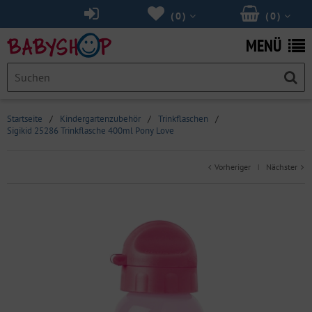
(
0
)
(
0
)
MENÜ
Startseite
/
Kindergartenzubehör
/
Trinkflaschen
/
Sigikid 25286 Trinkflasche 400ml Pony Love
Vorheriger
Nächster
|