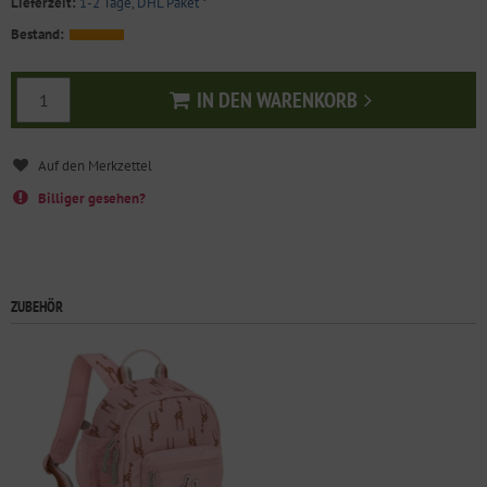
Lieferzeit:
1-2 Tage, DHL Paket
*
Bestand:
IN DEN WARENKORB
In den Warenkorb
Billiger gesehen?
ZUBEHÖR