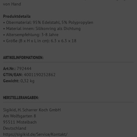
von Hand
Produktdetails
• Obermaterial: 95% Edelstahl, 5% Polypropylen
• Material innen: Silikonring als Dichtung
• Altersempfehlung: 3-8 Jahre
• Größe (B x H x L in cm): 6.3 x 6.3 x 18
ARTIKELINFORMATIONEN:
Art.Nr.:
792444
GTIN/EAN:
4001190252862
Gewicht:
0,32 kg
HERSTELLERANGABEN:
Sigikid, H. Scharrer Koch GmbH
Am Wolfsgarten 8
95511 Mistelbach
Deutschland
https://sigikid.de/Service/Kontakt/