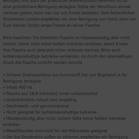
Reinigen, und auch der praktische Drehverschluss (BPA-frei) ist für
eine gründlichere Reinigung zerlegbar. Sollte der Verschluss einmal
verloren gehen, kann man bei uns Ersatz bestellen. Dem farbenfrohen
Druckmotiv zuliebe empfehlen wir eine Reinigung von Hand, dann hat
Euer kleiner Schatz lange Freude an seiner Flasche.
Bitte beachten: Die Edelstahl-Flasche ist hitzebeständig, aber nicht
isoliert. Daher bitte keine heißen Getränke einfüllen, damit Kinder
ihre Flasche auch jederzeit sicher anfassen können. Bitte auch
kohlensäurehaltige Getränke vermeiden, da durch den übermäßigen
Druck die Flasche undicht werden könnte.
• Sicherer Drehverschluss aus Kunststoff, frei von Bisphenol A, für
Reinigung zerlegbar
• Inhalt 400 ml
• Flasche aus 18/8 Edelstahl, innen unbeschichtet
• Unzerbrechlich, robust und langlebig
• Geschmacks- und geruchsneutral
• Nicht geeignet für kohlensäurehaltige Getränke
• Hitzebeständig, aber nicht isoliert: bitte keine heißen Getränke
einfüllen
• Metallflaschen sind nicht für die Mikrowelle geeignet
• Um das Druckmotiv außen zu schonen, empfehlen wir Reinigung