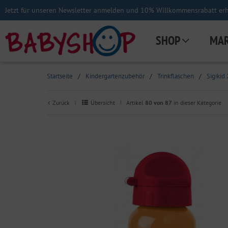
Jetzt für unseren Newsletter anmelden und 10% Willkommensrabatt erha
SHOP
MA
Startseite
/
Kindergartenzubehör
/
Trinkflaschen
/
Sigikid
Zurück
Übersicht
Artikel
80 von 87
in dieser Kategorie
|
|