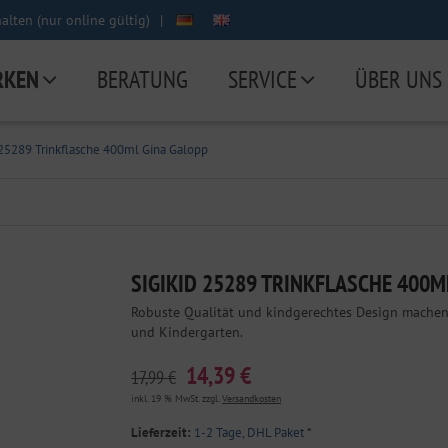
lten (nur online gültig)
|
RKEN
BERATUNG
SERVICE
ÜBER UNS
 25289 Trinkflasche 400ml Gina Galopp
SIGIKID 25289 TRINKFLASCHE 400M
Robuste Qualität und kindgerechtes Design machen d
und Kindergarten.
14,39 €
17,99 €
inkl. 19 % MwSt. zzgl.
Versandkosten
Lieferzeit:
1-2 Tage, DHL Paket
*