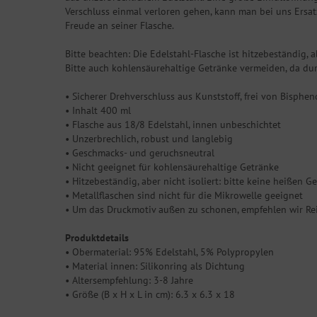
Verschluss einmal verloren gehen, kann man bei uns Ersat
Freude an seiner Flasche.
Bitte beachten: Die Edelstahl-Flasche ist hitzebeständig, a
Bitte auch kohlensäurehaltige Getränke vermeiden, da du
• Sicherer Drehverschluss aus Kunststoff, frei von Bisphen
• Inhalt 400 ml
• Flasche aus 18/8 Edelstahl, innen unbeschichtet
• Unzerbrechlich, robust und langlebig
• Geschmacks- und geruchsneutral
• Nicht geeignet für kohlensäurehaltige Getränke
• Hitzebeständig, aber nicht isoliert: bitte keine heißen G
• Metallflaschen sind nicht für die Mikrowelle geeignet
• Um das Druckmotiv außen zu schonen, empfehlen wir R
Produktdetails
• Obermaterial: 95% Edelstahl, 5% Polypropylen
• Material innen: Silikonring als Dichtung
• Altersempfehlung: 3-8 Jahre
• Größe (B x H x L in cm): 6.3 x 6.3 x 18