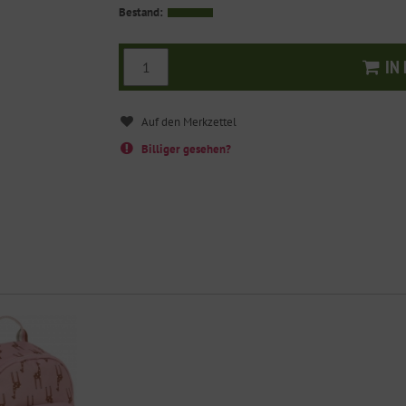
Bestand:
IN
I
Billiger gesehen?