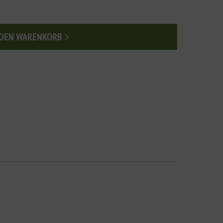
 DEN WARENKORB
n den Warenkorb