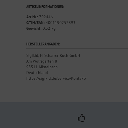
ARTIKELINFORMATIONEN:
Art.Nr.:
792446
GTIN/EAN:
4001190252893
Gewicht:
0,32 kg
HERSTELLERANGABEN:
Sigikid, H. Scharrer Koch GmbH
Am Wolfsgarten 8
95511 Mistelbach
Deutschland
https://sigikid.de/Service/Kontakt/