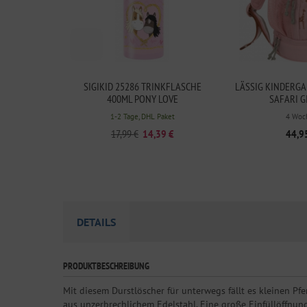
SIGIKID 25286 TRINKFLASCHE
LÄSSIG KINDERG
400ML PONY LOVE
SAFARI G
1-2 Tage, DHL Paket
4 Woc
17,99 €
14,39 €
44,9
DETAILS
PRODUKTBESCHREIBUNG
Mit diesem Durstlöscher für unterwegs fällt es kleinen Pf
aus unzerbrechlichem Edelstahl. Eine große Einfüllöffnung 