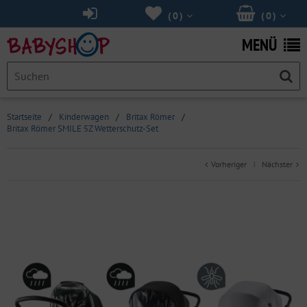
(
0
)
(
0
)
MENÜ
Startseite
/
Kinderwagen
/
Britax Römer
/
Britax Römer SMILE 5Z Wetterschutz-Set
Vorheriger
Nächster
|