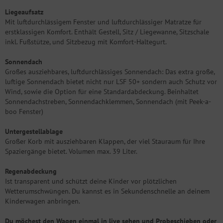
Liegeaufsatz
Mit luftdurchlässigem Fenster und luftdurchlässiger Matratze für
erstklassigen Komfort. Enthält Gestell, Sitz / Liegewanne, Sitzschale
inkl. Fußstütze, und Sitzbezug mit Komfort-Haltegurt.
Sonnendach
Großes ausziehbares, luftdurchlässiges Sonnendach: Das extra große,
luftige Sonnendach bietet nicht nur LSF 50+ sondern auch Schutz vor
Wind, sowie die Option für eine Standardabdeckung. Beinhaltet
Sonnendachstreben, Sonnendachklemmen, Sonnendach (mit Peek-a-
boo Fenster)
Untergestellablage
Großer Korb mit ausziehbaren Klappen, der viel Stauraum für Ihre
Spaziergänge bietet. Volumen max. 39 Liter.
Regenabdeckung
Ist transparent und schützt deine Kinder vor plötzlichen
Wetterumschwüngen. Du kannst es in Sekundenschnelle an deinem
Kinderwagen anbringen.
Du möchest den Wagen einmal in live sehen und Probeschieben oder