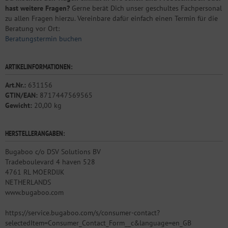
hast weitere Fragen?
Gerne berät Dich unser geschultes Fachpersonal
zu allen Fragen hierzu. Vereinbare dafür einfach einen Termin für die
Beratung vor Ort:
Beratungstermin buchen
ARTIKELINFORMATIONEN:
Art.Nr.:
631156
GTIN/EAN:
8717447569565
Gewicht:
20,00 kg
HERSTELLERANGABEN:
Bugaboo c/o DSV Solutions BV
Tradeboulevard 4 haven 528
4761 RL MOERDIJK
NETHERLANDS
www.bugaboo.com
https://service.bugaboo.com/s/consumer-contact?
selectedItem=Consumer_Contact_Form__c&language=en_GB