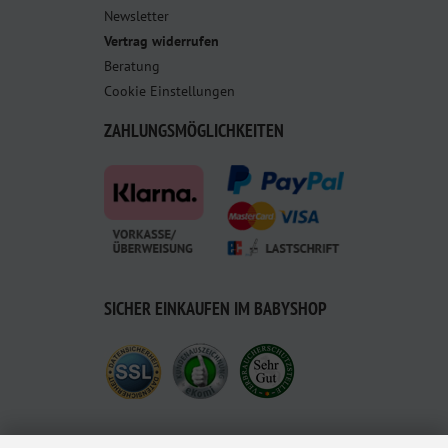
Newsletter
Vertrag widerrufen
Beratung
Cookie Einstellungen
ZAHLUNGSMÖGLICHKEITEN
SICHER EINKAUFEN IM BABYSHOP