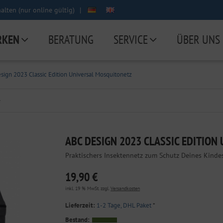
lten (nur online gültig)
|
RKEN
BERATUNG
SERVICE
ÜBER UNS
sign 2023 Classic Edition Universal Mosquitonetz
e
ABC DESIGN 2023 CLASSIC EDITION
Praktischers Insektennetz zum Schutz Deines Kinde
19,90 €
inkl. 19 % MwSt. zzgl.
Versandkosten
Lieferzeit:
1-2 Tage, DHL Paket
*
Bestand: