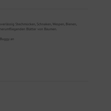
uverlässig Stechmücken, Schnaken, Wespen, Bienen,
 herumfliegenden Blätter von Bäumen.
 Buggy an