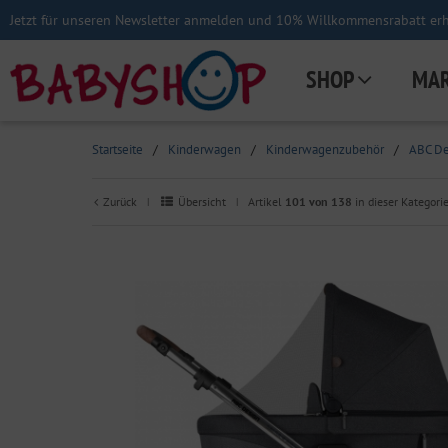
Jetzt für unseren Newsletter anmelden und 10% Willkommensrabatt erha
SHOP
MA
Startseite
/
Kinderwagen
/
Kinderwagenzubehör
/
ABC De
Zurück
Übersicht
Artikel
101 von 138
in dieser Kategori
|
|