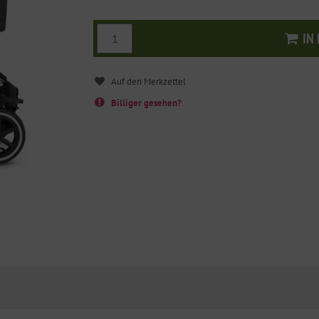
IN
I
Billiger gesehen?