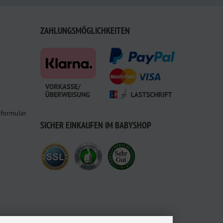
ZAHLUNGSMÖGLICHKEITEN
sformular
SICHER EINKAUFEN IM BABYSHOP