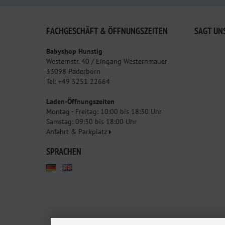
FACHGESCHÄFT & ÖFFNUNGSZEITEN
SAGT UN
Babyshop Hunstig
Westernstr. 40 / Eingang Westernmauer
33098 Paderborn
Tel: +49 5251 22664
Laden-Öffnungszeiten
Montag - Freitag: 10:00 bis 18:30 Uhr
Samstag: 09:30 bis 18:00 Uhr
Anfahrt & Parkplatz
SPRACHEN