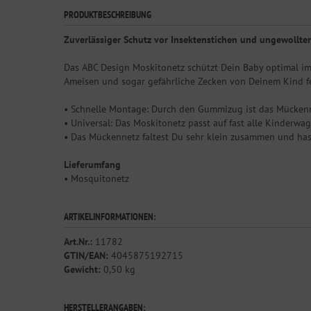
PRODUKTBESCHREIBUNG
Zuverlässiger Schutz vor Insektenstichen und ungewollte
Das ABC Design Moskitonetz schützt Dein Baby optimal im
Ameisen und sogar gefährliche Zecken von Deinem Kind f
• Schnelle Montage: Durch den Gummizug ist das Mückenn
• Universal: Das Moskitonetz passt auf fast alle Kinderw
• Das Mückennetz faltest Du sehr klein zusammen und has
Lieferumfang
• Mosquitonetz
ARTIKELINFORMATIONEN:
Art.Nr.:
11782
GTIN/EAN:
4045875192715
Gewicht:
0,50 kg
HERSTELLERANGABEN: