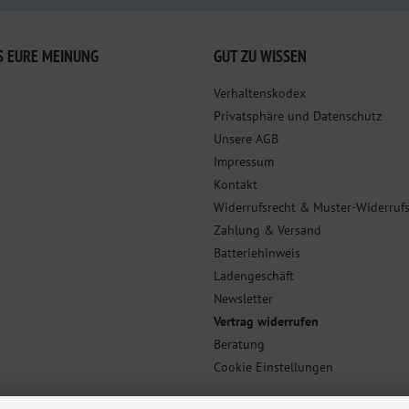
S EURE MEINUNG
GUT ZU WISSEN
Verhaltenskodex
Privatsphäre und Datenschutz
Unsere AGB
Impressum
Kontakt
Widerrufsrecht & Muster-Widerruf
Zahlung & Versand
Batteriehinweis
Ladengeschäft
Newsletter
Vertrag widerrufen
Beratung
Cookie Einstellungen