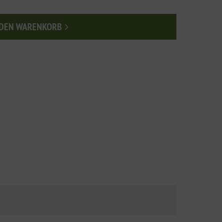
 DEN WARENKORB
n den Warenkorb