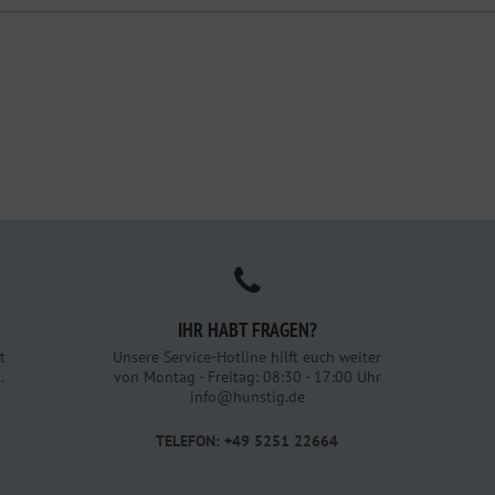
IHR HABT FRAGEN?
t
Unsere Service-Hotline hilft euch weiter
.
von Montag - Freitag: 08:30 - 17:00 Uhr
info@hunstig.de
TELEFON: +49 5251 22664