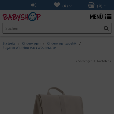
(
0
)
(
0
)
MENÜ
Startseite
/
Kinderwagen
/
Kinderwagenzubehör
/
Bugaboo Wickelrucksack Wüstentaupe
Vorheriger
Nächster
|