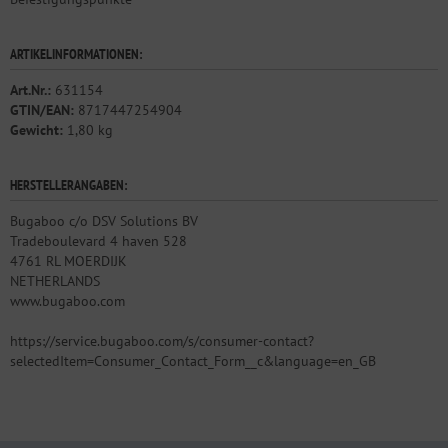
ARTIKELINFORMATIONEN:
Art.Nr.:
631154
GTIN/EAN:
8717447254904
Gewicht:
1,80 kg
HERSTELLERANGABEN:
Bugaboo c/o DSV Solutions BV
Tradeboulevard 4 haven 528
4761 RL MOERDIJK
NETHERLANDS
www.bugaboo.com
https://service.bugaboo.com/s/consumer-contact?
selectedItem=Consumer_Contact_Form__c&language=en_GB