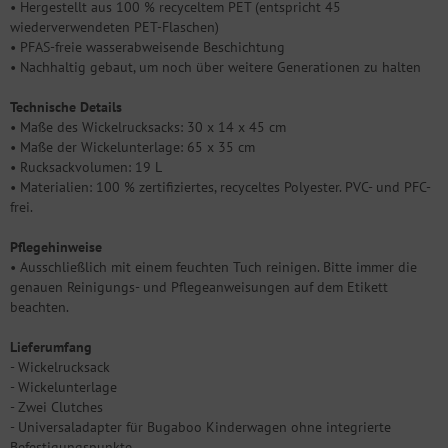
• Hergestellt aus 100 % recyceltem PET (entspricht 45
wiederverwendeten PET-Flaschen)
• PFAS-freie wasserabweisende Beschichtung
• Nachhaltig gebaut, um noch über weitere Generationen zu halten
Technische Details
• Maße des Wickelrucksacks: 30 x 14 x 45 cm
• Maße der Wickelunterlage: 65 x 35 cm
• Rucksackvolumen: 19 L
• Materialien: 100 % zertifiziertes, recyceltes Polyester. PVC- und PFC-
frei.
Pflegehinweise
• Ausschließlich mit einem feuchten Tuch reinigen. Bitte immer die
genauen Reinigungs- und Pflegeanweisungen auf dem Etikett
beachten.
Lieferumfang
- Wickelrucksack
- Wickelunterlage
- Zwei Clutches
- Universaladapter für Bugaboo Kinderwagen ohne integrierte
Befestigungspunkte