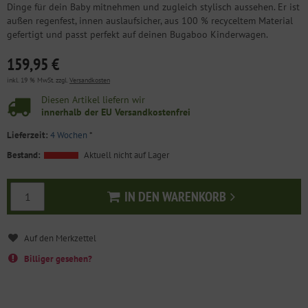
Dinge für dein Baby mitnehmen und zugleich stylisch aussehen. Er ist
außen regenfest, innen auslaufsicher, aus 100 % recyceltem Material
gefertigt und passt perfekt auf deinen Bugaboo Kinderwagen.
159,95 €
inkl. 19 % MwSt. zzgl.
Versandkosten
Diesen Artikel liefern wir
innerhalb der EU Versandkostenfrei
Lieferzeit:
4 Wochen
*
Bestand:
Aktuell nicht auf Lager
IN DEN WARENKORB
In den Warenkorb
Billiger gesehen?