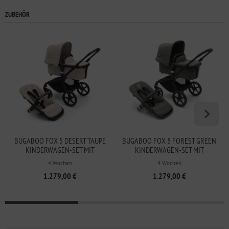
ZUBEHÖR
BUGABOO FOX 5 DESERT TAUPE
BUGABOO FOX 5 FOREST GREEN
KINDERWAGEN-SET MIT
KINDERWAGEN-SET MIT
LIEGEWANNE UND SITZ
LIEGEWANNE UND SITZ
4 Wochen
4 Wochen
1.279,00 €
1.279,00 €