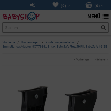
(
0
)
(
0
)
MENÜ
Startseite
/
Kinderwagen
/
Kinderwagenzubehör
/
Emmaljunga Adapter NXT 79161 Britax, BabySafePlus, SHRII, BabySafe i-SIZE
Vorheriger
Nächster
|