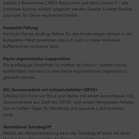
Gazelle S Babywanne, CYBEX Babyschale und dem Cocoon S – alle
Einheiten können einfach adaptiert werden. Gazelle S bietet flexible
Lösungen für Deine wachsende Familie.
Kompakte Faltung
Am Ende Deines Ausflugs faltest Du den Kinderwagen einfach in ein
kompaktes Paket zusammen, das sich auch in vielen kleineren
Kofferräumen verstauen lässt.
Flache ergonomische Liegeposition
Die großzügige Sitzeinheit ist nutzbar ab Geburt – zudem robust,
komfortabel und kann in eine flache ergonomische Liegeposition
gebracht werden.
XXL Sonnenverdeck mit Lichtschutzfaktor USF50+
Schütze Dein Kind vor Wind und Wetter mit einem ausziehbaren XXL
Sonnenverdeck aus Stoff mit USF50+ und einem Netzgewebe-Fenster,
das an heißen Tagen für Belüftung und gesunde Luftzirkulation
sorgt.
Verstellbarer Schiebegriff
Mittels der Höhenverstellung kann der Schiebegriff leicht mit einer