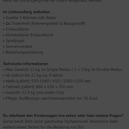
Hand auf die Körpergröße der Eltern eingestellt werden.
Im Lieferumfang enthalten
• Gazelle S Rahmen inkl. Räder
•
1x
Sitzeinheit (Rahmengestell & Bezugsstoff)
• Einkaufskorb
• Abnehmbarer Einkaufskorb
• Spielbügel
• Sonnenverdeck
• Bedienungsanleitung
Technische Informationen
• Max. Gewicht 22 kg im Single Modus / 2 x 22kg im Double Modus
• Ab Geburt bis 22 kg (ca. 4 Jahre)
• Maße (LxBxH): 930-1060 / 650 / 1000-1100 mm
• Faltmaß (LxBxH): 860 x 650 x 350 mm
• Gewicht: 12.9 kg (mit einem Sitz)
• Pflege: Stoffbezüge maschinenwaschbar bei 30 Grad
Du möchtest den Kinderwagen live sehen oder hast weitere Fragen?
Gerne berät Dich unser geschultes Fachpersonal. Vereinbare dafür
einfach einen Termin für die Beratung vor Ort: