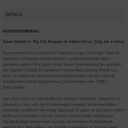
DETAILS
PRODUKTBESCHREIBUNG
Cybex Gazelle S - Big City Shopper ab Geburt bis ca. 22kg (ca. 4 Jahre)
Du erwartest Dein erstes Kind? Vielleicht sogar Zwillinge? Oder Du
möchtest mit Deinen beiden Kindern unterschiedlichen Alters
spazieren gehen? Wie auch immer Deine Familiensituation aussieht,
der Gazelle S bietet Dir garantiert die perfekte Lösung. Wähle aus
über 20 möglichen Kombinationsmöglichkeiten mit den separat
erhältlichen Gazelle Babywannen, Sitzeinheiten oder CYBEX
Babyschalen.
Lass dich nicht von der Größe des Gazelle S täuschen. Sobald Du zu
Hause bist, lässt sich der Kinderwagen kompakt zusammenfalten –
besonders praktisch bei wenig Stauraum. Er passt so gut wie in jeden
Kofferraum und lässt sich am Zielort schnell wieder aufklappen.
Der geräumige untere Korb und der abnehmbare Einkaufskorb,
welcher im Lieferumfang des Gazelle S enthalten ist, können alles