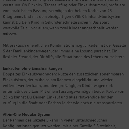
verstauen. Ob Picknick, Tagesausflug oder Einkaufsbummel, profitiere
vom praktischen Fassungsvermögen der beiden Körbe von 23
Kilogramm. Und mit dem einzigartigen CYBEX Einhand-Gurtsystem
kannst Du Dein Kind in Sekundenschnelle sichern. Das spart
wertvolle Zeit – vor allem, wenn zwei Kinder angeschnallt werden
müssen.
Mit praktisch unendlichen Kombinationsmöglichkeiten ist der Gazelle
S der Familienkinderwagen, der immer eine Lösung parat hat. Ein
flexibler Freund, der Dir hilft, alle Situationen des Lebens zu meistern.
Einkaufen ohne Einschränkungen
Doppeltes Einkaufsvergnügen: Nutze den zusätzlichen abnehmbaren
Einkaufskorb, der mühelos am Rahmen eingeklickt und wieder
entfernt werden kann, und den großzügigen Kinderwagenkorb
unterhalb des Sitzes. Mit einem Fassungsvermögen beider Körbe von
23 kg kannst Du Deinen Einkauf und alles Notwendige für den
Ausflug in die Stadt oder Park so leicht wie noch nie transportieren.
All-in-One Modular System
Der Rahmen des Gazelle S kann in vielen unterschiedlichen
Konfigurationen genutzt werden: mit einer Gazelle S Sitzeinheit,