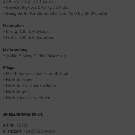
26.4 in x H 0.2 in x T 52.8 in
• Gewicht (kg/lbs): 0.43 kg / 0.9 lbs
• Geeignet für Kinder im Alter von: Ab 0 Bis 60 (Monate)
Materialien
• Bezug: 100 % Polyester;
• Futter: 100 % Polyurethan
Lieferumfang
• Stokke® Sleepi™ Bett Nässestop
Pflege
• Maschinenwaschbar. Max. 40 Grad
• Nicht bleichen
• Nicht im Trockner trocknen
• Nicht bügeln
• Nicht chemisch reinigen
ARTIKELINFORMATIONEN:
Art.Nr.:
16906
GTIN/EAN:
7040356004010