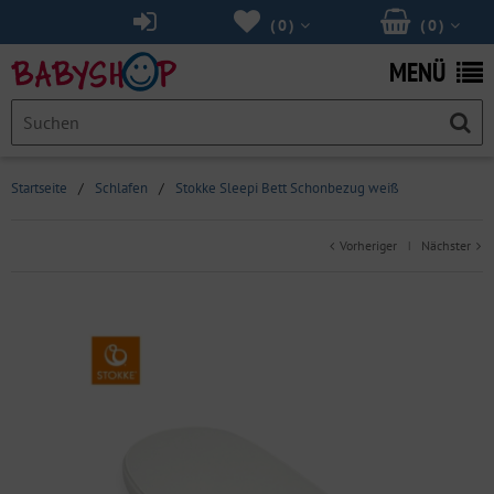
(
0
)
(
0
)
MENÜ
Startseite
/
Schlafen
/
Stokke Sleepi Bett Schonbezug weiß
Vorheriger
Nächster
|