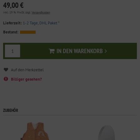
49,00 €
inkl. 19 % MwSt. zzgl.
Versandkosten
Lieferzeit:
1-2 Tage, DHL Paket
*
Bestand:
IN DEN WARENKORB
In den Warenkorb
Billiger gesehen?
ZUBEHÖR