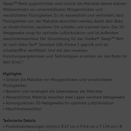
Sleepi™ Betts zugeschnitten und schützt die Matratze deines kleinen
Mitbewohners vor unvermeidbaren Missgeschicken und
verschütteten Flüssigkeiten. Es ist wasserdicht und verhindert, dass
Flüssigkeiten von der Matratze absorbiert werden, damit dein Baby
an einem frischen, sauberen Ort schlafen und träumen kann. Das 3D-
Netzgewebe sorgt für optimale Luftzirkulation und ist außerdem
maschinenwaschbar. Der Schutzbezug für das Stokke® Sleepi™ Bett
ist nach Oeko-Tex® Standard 100, Klasse 1 geprüft und als
schadstofffrei zertifiziert. Und mit den neuesten
Forschungsergebnissen und Technologien erreichen wir das Beste für
dein Kind.?
Highlights
• Schützt die Matratze vor Missgeschicken und verschütteten
Flüssigkeiten
• Bewahrt und verlängert die Lebensdauer der Matratze
• Wasserdichtes Material zwischen zwei Lagen weichem Netzgewebe
• Atmungsaktives 3D-Netzgewebe für optimale Luftzirkulation
• Maschinenwaschbar
Technische Details
• Produktabmessungen (cm/in.): B 67 cm x H 0.6 cm x T 134 cm / B