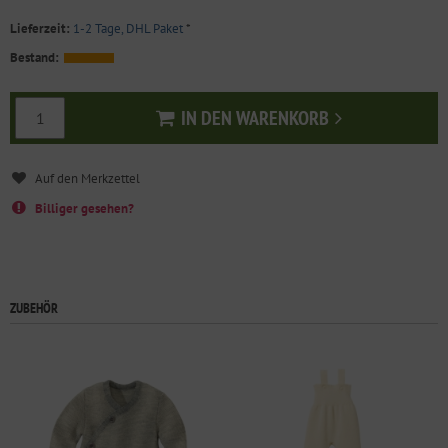
Lieferzeit:
1-2 Tage, DHL Paket
*
Bestand:
IN DEN WARENKORB
In den Warenkorb
Billiger gesehen?
ZUBEHÖR