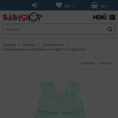
(
0
)
(
0
)
MENÜ
Startseite
/
Schlafen
/
Schlafsäcke etc.
/
Odenwälder Jersey-Schlafsack Anni light 70 cm Igel mint
Vorheriger
Nächster
|