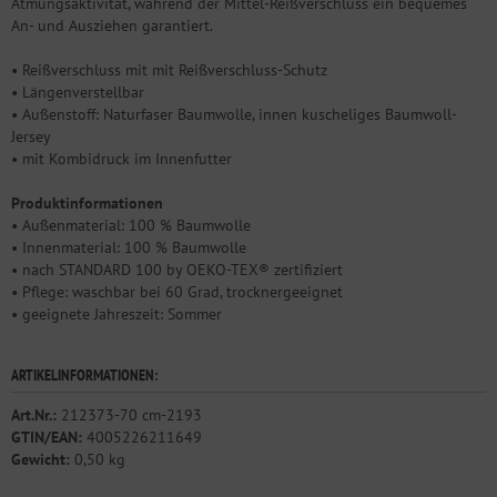
Atmungsaktivität, während der Mittel-Reißverschluss ein bequemes
An- und Ausziehen garantiert.
• Reißverschluss mit mit Reißverschluss-Schutz
• Längenverstellbar
• Außenstoff: Naturfaser Baumwolle, innen kuscheliges Baumwoll-
Jersey
• mit Kombidruck im Innenfutter
Produktinformationen
• Außenmaterial: 100 % Baumwolle
• Innenmaterial: 100 % Baumwolle
• nach STANDARD 100 by OEKO-TEX® zertifiziert
• Pflege: waschbar bei 60 Grad, trocknergeeignet
• geeignete Jahreszeit: Sommer
ARTIKELINFORMATIONEN:
Art.Nr.:
212373-70 cm-2193
GTIN/EAN:
4005226211649
Gewicht:
0,50 kg