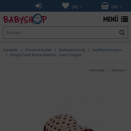
(
0
)
(
0
)
MENÜ
Startseite
/
Schwimmbedarf
/
Badebekleidung
/
Kopfbedeckungen
/
Konges Sløjd Bowie Badehut - Coeur Sangria
Vorheriger
Nächster
|