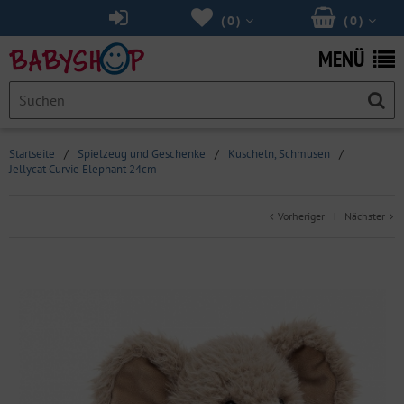
(
0
)
(
0
)
MENÜ
Startseite
/
Spielzeug und Geschenke
/
Kuscheln, Schmusen
/
Jellycat Curvie Elephant 24cm
Vorheriger
Nächster
|