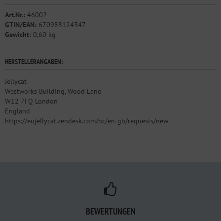
Art.Nr.:
46002
GTIN/EAN:
670983124347
Gewicht:
0,60 kg
HERSTELLERANGABEN:
Jellycat
Westworks Building, Wood Lane
W12 7FQ London
England
https://eujellycat.zendesk.com/hc/en-gb/requests/new
BEWERTUNGEN