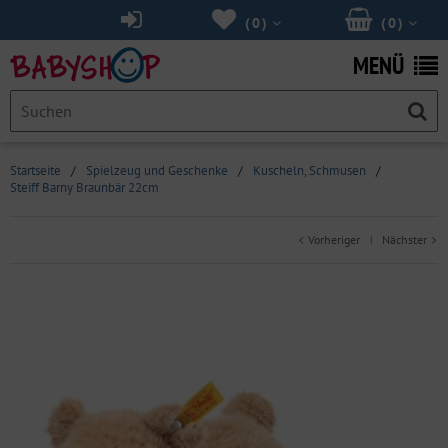
(
0
)
(
0
)
MENÜ
Startseite
/
Spielzeug und Geschenke
/
Kuscheln, Schmusen
/
Steiff Barny Braunbär 22cm
Vorheriger
Nächster
|