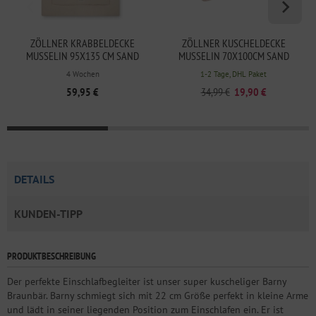
ZÖLLNER KRABBELDECKE
ZÖLLNER KUSCHELDECKE
MUSSELIN 95X135 CM SAND
MUSSELIN 70X100CM SAND
4 Wochen
1-2 Tage, DHL Paket
59,95 €
34,99 €
19,90 €
DETAILS
KUNDEN-TIPP
PRODUKTBESCHREIBUNG
Der perfekte Einschlafbegleiter ist unser super kuscheliger Barny
Braunbär. Barny schmiegt sich mit 22 cm Größe perfekt in kleine Arme
und lädt in seiner liegenden Position zum Einschlafen ein. Er ist