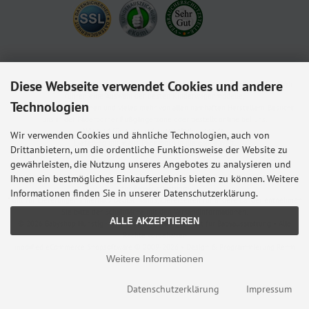
Diese Webseite verwendet Cookies und andere
Babyshop.de - euer Paderborner Babymarkt-Fachgeschäft für Baby und Kleinkind. Wir
führen eine Auswahl der besten Kinderwagenmodelle,
Technologien
Kindersitze, Babybettchen und vieles mehr von allen namhaften Herstellern. Besucht
uns in der Paderborner Fußgängerzone oder bestellt online bei uns.
Wir sind für euch und euren Nachwuchs da.
Wir verwenden Cookies und ähnliche Technologien, auch von
Lieferung mit ♥ aus Paderborn in die ganze Welt.
Drittanbietern, um die ordentliche Funktionsweise der Website zu
gewährleisten, die Nutzung unseres Angebotes zu analysieren und
Alle Preise inkl. gesetzl. MwSt. zzgl.
Versandkosten
. Die durchgestrichenen Preise
entsprechen dem bisherigen Preis bei Babyshop Hunstig - Online Familienfachgeschäft
Ihnen ein bestmögliches Einkaufserlebnis bieten zu können. Weitere
für Babyausstattung.
Informationen finden Sie in unserer Datenschutzerklärung.
* Gilt für Lieferungen innerhalb Deutschlands, Lieferzeiten für andere Länder entnehmen
Sie bitte der Schaltfläche mit den Versandinformationen.
ALLE AKZEPTIEREN
© 2026 Babyshop Hunstig - Online Familienfachgeschäft für Babyausstattung • Alle
Rechte vorbehalten
modified eCommerce Shopsoftware © 2009-2026 • Design & Programmierung Rehm
Weitere Informationen
Webdesign
Datenschutzerklärung
Impressum