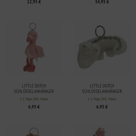
12,95 €
34,95 €
LITTLE DUTCH
LITTLE DUTCH
SCHLÜSSELANHÄNGER
SCHLÜSSELANHÄNGER
FLAMINGO SAFARI FRIENDS
KROKODIL SAFARI FRIENDS
1-2 Tage, DHL Paket
1-2 Tage, DHL Paket
6,95 €
6,95 €