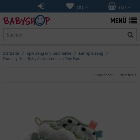
(
0
)
(
0
)
MENÜ
Startseite
/
Spielzeug und Geschenke
/
Lernspielzeug
/
Done by Deer Baby Aktivitätenbuch Tiny Farm
Vorheriger
Nächster
|