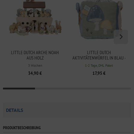
LITTLE DUTCH ARCHE NOAH
LITTLE DUTCH
AUS HOLZ
AKTIVITÄTENWÜRFEL IN BLAU -
FOREST FRIENDS
3 Wochen
1-2 Tage, DHL Paket
34,90 €
17,95 €
DETAILS
PRODUKTBESCHREIBUNG