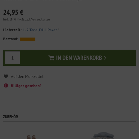
24,95 €
inkl. 19 % MwSt. zzgl.
Versandkosten
Lieferzeit:
1-2 Tage, DHL Paket
*
Bestand:
IN DEN WARENKORB
In den Warenkorb
Billiger gesehen?
ZUBEHÖR