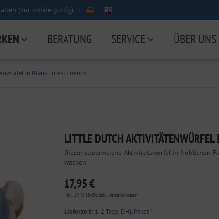
lten (nur online gültig)
|
RKEN
BERATUNG
SERVICE
ÜBER UNS
tenwürfel in Blau - Forest Friends
e
LITTLE DUTCH AKTIVITÄTENWÜRFEL I
Dieser superweiche Aktivitätswürfel in fröhlichen F
wecken
17,95 €
inkl. 19 % MwSt. zzgl.
Versandkosten
Lieferzeit:
1-2 Tage, DHL Paket
*