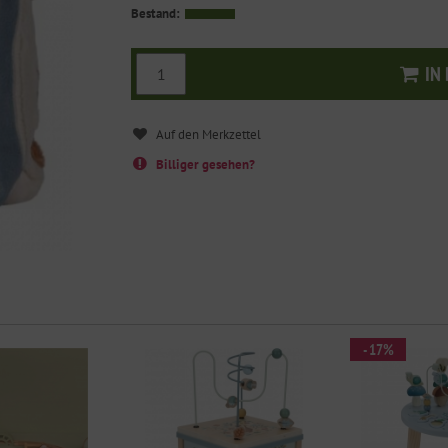
Bestand:
IN
I
Billiger gesehen?
- 17%