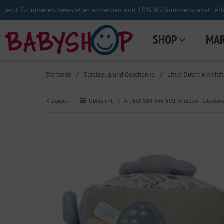
Jetzt für unseren Newsletter anmelden und 10% Willkommensrabatt erha
SHOP
MA
Startseite
/
Spielzeug und Geschenke
/
Little Dutch Aktivitä
Zurück
Übersicht
Artikel
189 von 592
in dieser Kategori
|
|