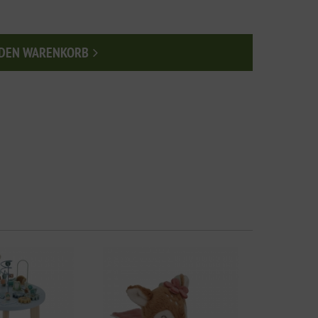
 DEN WARENKORB
n den Warenkorb