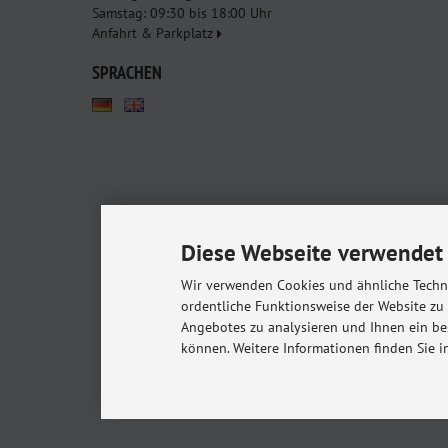
Samstag: 09:30 bis 18:00 Uhr
Anfahrt & Parkplatz
SPRACHEN
Diese Webseite verwendet 
Babyshop.de - euer Pa
Kindersitze, Babybettchen un
Wir verwenden Cookies und ähnliche Techno
ordentliche Funktionsweise der Website zu
Angebotes zu analysieren und Ihnen ein be
Alle Preise inkl. gesetzl. MwSt. zzgl.
Versandkost
können. Weitere Informationen finden Sie i
* Gilt für Lieferungen in
© 20
m