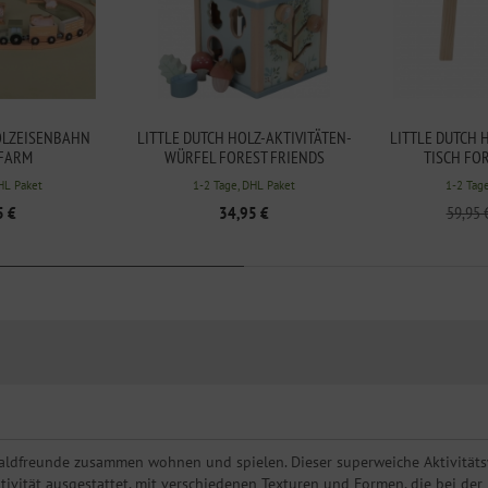
OLZEISENBAHN
LITTLE DUTCH HOLZ-AKTIVITÄTEN-
LITTLE DUTCH 
 FARM
WÜRFEL FOREST FRIENDS
TISCH FO
HL Paket
1-2 Tage, DHL Paket
1-2 Tag
5 €
34,95 €
59,95 
aldfreunde zusammen wohnen und spielen. Dieser superweiche Aktivitätswü
ktivität ausgestattet, mit verschiedenen Texturen und Formen, die bei de