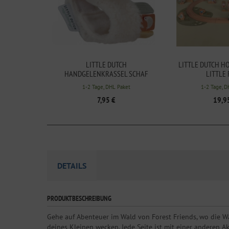
LITTLE DUTCH
LITTLE DUTCH H
HANDGELENKRASSEL SCHAF
LITTLE
LITTLE FARM
1-2 Tage, DHL Paket
1-2 Tage, D
7,95 €
19,9
DETAILS
PRODUKTBESCHREIBUNG
Gehe auf Abenteuer im Wald von Forest Friends, wo die W
deines Kleinen wecken. Jede Seite ist mit einer anderen A