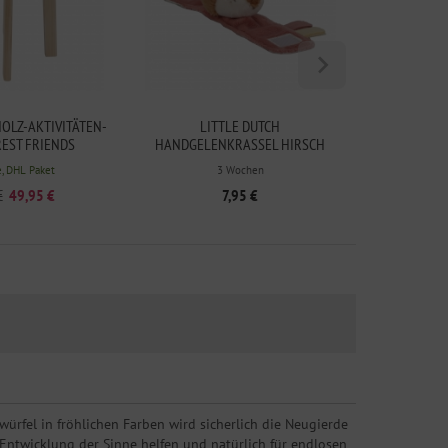
HOLZ-AKTIVITÄTEN-
LITTLE DUTCH
LITTLE DUT
REST FRIENDS
HANDGELENKRASSEL HIRSCH
FAIRY GARDEN
e, DHL Paket
3 Wochen
€
49,95 €
7,95 €
rfel in fröhlichen Farben wird sicherlich die Neugierde
r Entwicklung der Sinne helfen und natürlich für endlosen