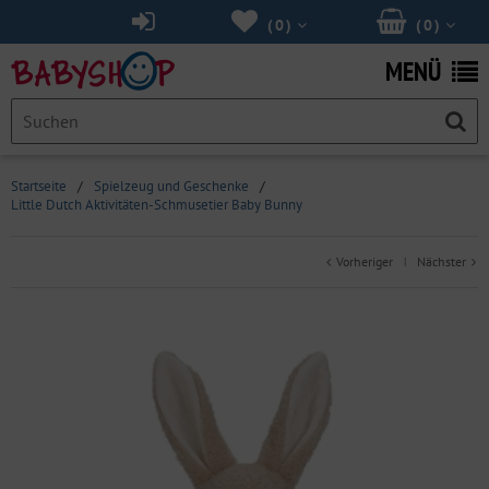
(
0
)
(
0
)
MENÜ
Startseite
/
Spielzeug und Geschenke
/
Little Dutch Aktivitäten-Schmusetier Baby Bunny
Vorheriger
Nächster
|