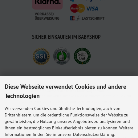
SICHER EINKAUFEN IM BABYSHOP
Diese Webseite verwendet Cookies und andere
Babyshop.de - euer Paderborner Babymarkt-Fachgeschäft für Baby und Kleinkind. Wir
führen eine Auswahl der besten Kinderwagenmodelle,
Technologien
Kindersitze, Babybettchen und vieles mehr von allen namhaften Herstellern. Besucht
uns in der Paderborner Fußgängerzone oder bestellt online bei uns.
Wir sind für euch und euren Nachwuchs da.
Wir verwenden Cookies und ähnliche Technologien, auch von
Lieferung mit ♥ aus Paderborn in die ganze Welt.
Drittanbietern, um die ordentliche Funktionsweise der Website zu
gewährleisten, die Nutzung unseres Angebotes zu analysieren und
Alle Preise inkl. gesetzl. MwSt. zzgl.
Versandkosten
. Die durchgestrichenen Preise
entsprechen dem bisherigen Preis bei Babyshop Hunstig - Online Familienfachgeschäft
Ihnen ein bestmögliches Einkaufserlebnis bieten zu können. Weitere
für Babyausstattung.
Informationen finden Sie in unserer Datenschutzerklärung.
* Gilt für Lieferungen innerhalb Deutschlands, Lieferzeiten für andere Länder entnehmen