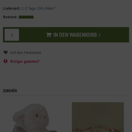
Lieferzeit:
1-2 Tage, DHL Paket
*
Bestand:
IN DEN WARENKORB
In den Warenkorb
Billiger gesehen?
ZUBEHÖR