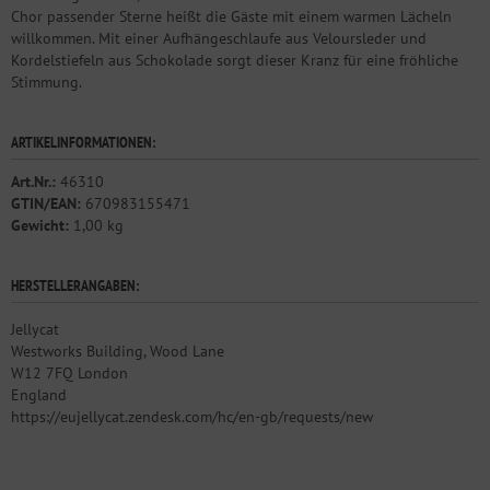
Chor passender Sterne heißt die Gäste mit einem warmen Lächeln
willkommen. Mit einer Aufhängeschlaufe aus Veloursleder und
Kordelstiefeln aus Schokolade sorgt dieser Kranz für eine fröhliche
Stimmung.
ARTIKELINFORMATIONEN:
Art.Nr.:
46310
GTIN/EAN:
670983155471
Gewicht:
1,00 kg
HERSTELLERANGABEN:
Jellycat
Westworks Building, Wood Lane
W12 7FQ London
England
https://eujellycat.zendesk.com/hc/en-gb/requests/new