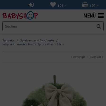
(
0
)
(
0
)
MENÜ
Startseite
/
Spielzeug und Geschenke
/
Jellycat Amuseable Nordic Spruce Wreath 28cm
Vorheriger
Nächster
|