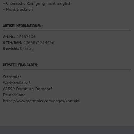
• Chemische Reinigung nicht möglich
• Nicht trocknen
ARTIKELINFORMATIONEN:
Art.Nr.:
42162106
GTIN/EAN:
4066891214656
Gewicht:
0,03 kg
HERSTELLERANGABEN:
Sterntaler
Werkstraße 6-8
65599 Dornburg-Dorndorf
Deutschland
https://www.sterntaler.com/pages/kontakt