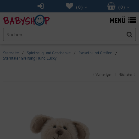
(
0
)
(
0
)
MENÜ
Startseite
/
Spielzeug und Geschenke
/
Rasseln und Greifen
/
Sterntaler Greifling Hund Lucky
Vorheriger
Nächster
|