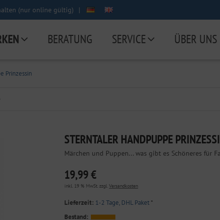
lten (nur online gültig)
|
RKEN
BERATUNG
SERVICE
ÜBER UNS
e Prinzessin
e
STERNTALER HANDPUPPE PRINZESS
Märchen und Puppen... was gibt es Schöneres für Fan
19,99 €
inkl. 19 % MwSt. zzgl.
Versandkosten
Lieferzeit:
1-2 Tage, DHL Paket
*
Bestand: