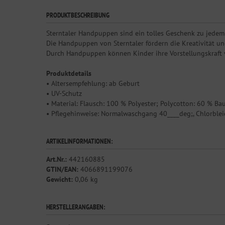
PRODUKTBESCHREIBUNG
Sterntaler Handpuppen sind ein tolles Geschenk zu jedem 
Die Handpuppen von Sterntaler fördern die Kreativität u
Durch Handpuppen können Kinder ihre Vorstellungskraft ve
Produktdetails
• Altersempfehlung: ab Geburt
• UV-Schutz
• Material: Flausch: 100 % Polyester; Polycotton: 60 % B
• Pflegehinweise: Normalwaschgang 40____deg;, Chlorblei
ARTIKELINFORMATIONEN:
Art.Nr.:
442160885
GTIN/EAN:
4066891199076
Gewicht:
0,06 kg
HERSTELLERANGABEN: