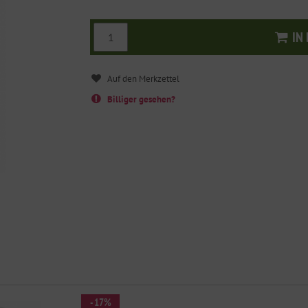
IN
I
Billiger gesehen?
- 17%