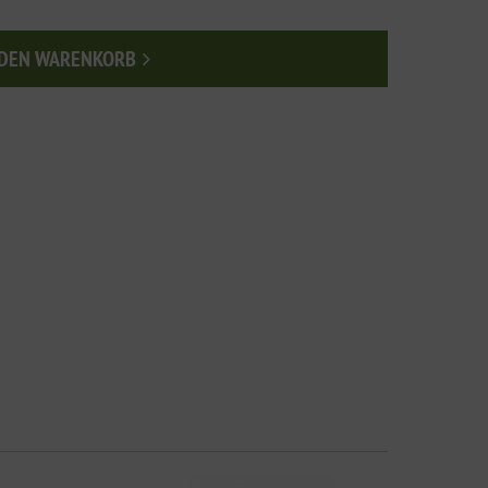
 DEN WARENKORB
n den Warenkorb