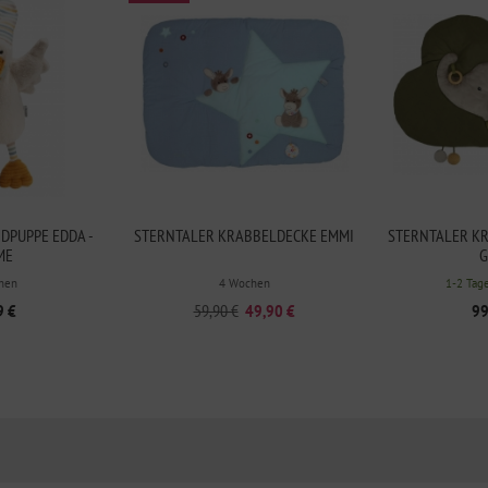
DPUPPE EDDA -
STERNTALER KRABBELDECKE EMMI
STERNTALER K
ME
G
hen
4 Wochen
1-2 Tag
9 €
59,90 €
49,90 €
99