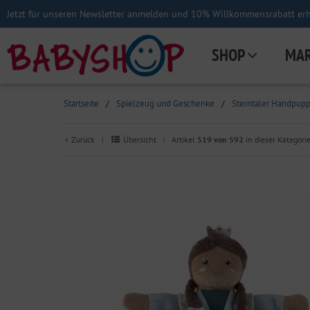
Jetzt für unseren Newsletter anmelden und 10% Willkommensrabatt erha
SHOP
MA
Startseite
/
Spielzeug und Geschenke
/
Sterntaler Handpupp
Zurück
Übersicht
Artikel
519 von 592
in dieser Kategori
|
|