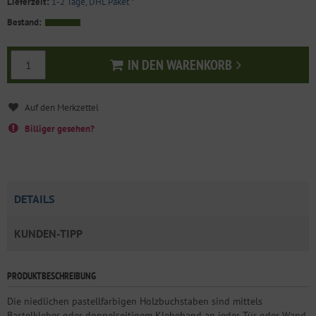
Lieferzeit:
1-2 Tage, DHL Paket
*
Bestand:
IN DEN WARENKORB
In den Warenkorb
Billiger gesehen?
DETAILS
KUNDEN-TIPP
PRODUKTBESCHREIBUNG
Die niedlichen pastellfarbigen Holzbuchstaben sind mittels
Bastelkleber oder doppelseitigem Klebeband an jeder Tür oder Wand