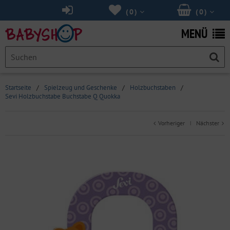
(
0
)
(
0
)
MENÜ
Startseite
/
Spielzeug und Geschenke
/
Holzbuchstaben
/
Sevi Holzbuchstabe Buchstabe Q Quokka
Vorheriger
Nächster
|