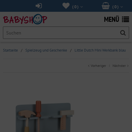
(
0
)
(
0
)
MENÜ
Startseite
/
Spielzeug und Geschenke
/
Little Dutch Mini Werkbank blau
Vorheriger
Nächster
|