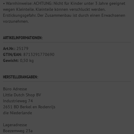
• Warnhinweise: ACHTUNG: Nicht für Kinder unter 3 Jahre geeignet
wegen Kleinteile. Kleinteile können verschluckt werden.
Erstickungsgefahr. Der Zusammenbau ist durch einen Erwachsenen
vorzunehmen.
ARTIKELINFORMATIONEN:
Art.Nr.:
25179
GTIN/EAN:
8713291770690
Gewicht:
0,50 kg
HERSTELLERANGABEN:
Büro Adresse
Little Dutch Shop BV
Industrieweg 74
2651 BD Berkel en Rodenrijs
die Niederlande
Lageradresse
Boezemweg 23a