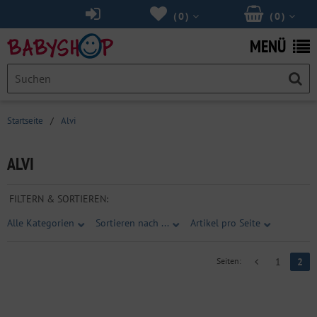
(
0
)
(
0
)
MENÜ
Startseite
/
Alvi
ALVI
FILTERN & SORTIEREN:
Alle Kategorien
Sortieren nach ...
Artikel pro Seite
Seiten:
1
2