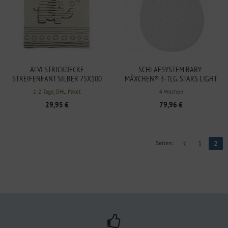
ALVI STRICKDECKE
SCHLAFSYSTEM BABY-
STREIFENFANT SILBER 75X100
MÄXCHEN® 3-TLG. STARS LIGHT
BLUE BELLYBUTTON 68/74
1-2 Tage, DHL Paket
4 Wochen
29,95 €
79,96 €
Seiten:
1
2