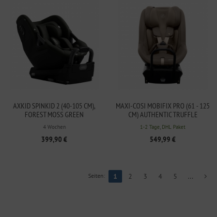
AXKID SPINKID 2 (40-105 CM),
MAXI-COSI MOBIFIX PRO (61 - 125
FOREST MOSS GREEN
CM) AUTHENTIC TRUFFLE
4 Wochen
1-2 Tage, DHL Paket
399,90 €
549,99 €
Seiten:
1
2
3
4
5
...