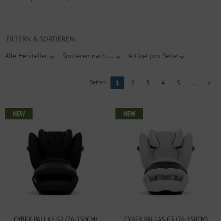
FILTERN & SORTIEREN:
Alle Hersteller
Sortieren nach ...
Artikel pro Seite
Seiten:
1
2
3
4
5
...
NEW
NEW
CYBEX PALLAS G3 (76-150CM)
CYBEX PALLAS G3 (76-150CM)