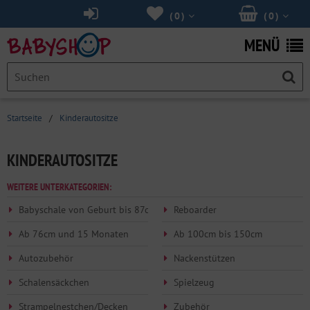
(
0
)
(
0
)
MENÜ
Startseite
/
Kinderautositze
KINDERAUTOSITZE
WEITERE UNTERKATEGORIEN:
Babyschale von Geburt bis 87cm
Reboarder
Ab 76cm und 15 Monaten
Ab 100cm bis 150cm
Autozubehör
Nackenstützen
Schalensäckchen
Spielzeug
Strampelnestchen/Decken
Zubehör