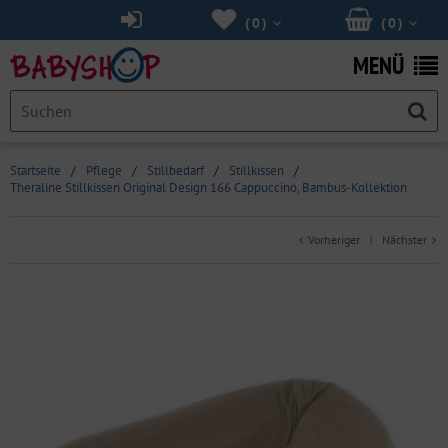
(
0
)
(
0
)
MENÜ
Startseite
/
Pflege
/
Stillbedarf
/
Stillkissen
/
Theraline Stillkissen Original Design 166 Cappuccino, Bambus-Kollektion
Vorheriger
Nächster
|