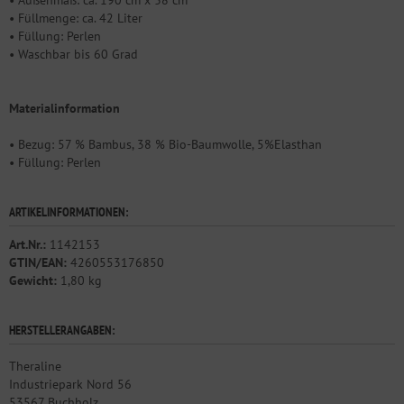
• Außenmaß: ca. 190 cm x 38 cm
• Füllmenge: ca. 42 Liter
• Füllung: Perlen
• Waschbar bis 60 Grad
Materialinformation
• Bezug: 57 % Bambus, 38 % Bio-Baumwolle, 5%Elasthan
• Füllung: Perlen
ARTIKELINFORMATIONEN:
Art.Nr.:
1142153
GTIN/EAN:
4260553176850
Gewicht:
1,80 kg
HERSTELLERANGABEN:
Theraline
Industriepark Nord 56
53567 Buchholz