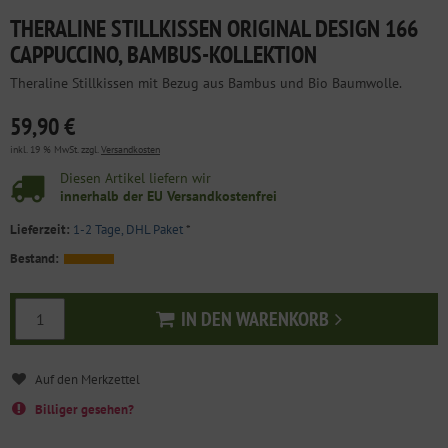
THERALINE STILLKISSEN ORIGINAL DESIGN 166
CAPPUCCINO, BAMBUS-KOLLEKTION
Theraline Stillkissen mit Bezug aus Bambus und Bio Baumwolle.
59,90 €
inkl. 19 % MwSt. zzgl.
Versandkosten
Diesen Artikel liefern wir
innerhalb der EU Versandkostenfrei
Lieferzeit:
1-2 Tage, DHL Paket
*
Bestand:
IN DEN WARENKORB
In den Warenkorb
Billiger gesehen?