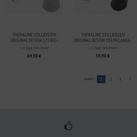
THERALINE STILLKISSEN
THERALINE STILLKISSEN
ORIGINAL DESIGN 173 BIO-
ORIGINAL DESIGN 153 MELANGE-
JERSEY GRAU
ANTHRAZIT, BAMBUS-
1-2 Tage, DHL Paket
1-2 Tage, DHL Paket
KOLLEKTION
69,90 €
59,90 €
Seiten:
1
2
3