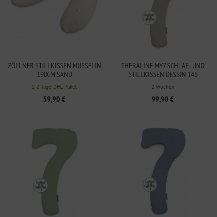
ZÖLLNER STILLKISSEN MUSSELIN
THERALINE MY7 SCHLAF- UND
190CM SAND
STILLKISSEN DESSIN 146
LEHMGRAU BAMBOO
1-2 Tage, DHL Paket
2 Wochen
COLLECTION
59,90 €
99,90 €