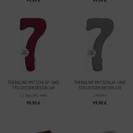
99,90 €
99,90 €
THERALINE MY7 SCHLAF- UND
THERALINE MY7 SCHLAF- UND
STILLKISSEN DESSIN 169
STILLKISSEN DESSIN 170
BROMBEERE BAMBOO
MELANGE MITTELGRAU BAMBOO
1-2 Tage, DHL Paket
2 Wochen
COLLECTION
COLLECTION
99,90 €
99,90 €