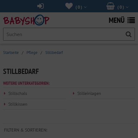
(
0
)
(
0
)
MENÜ
Startseite
/
Pflege
/
Stillbedarf
STILLBEDARF
WEITERE UNTERKATEGORIEN:
Stillschals
Stilleinlagen
Stillkissen
FILTERN & SORTIEREN: